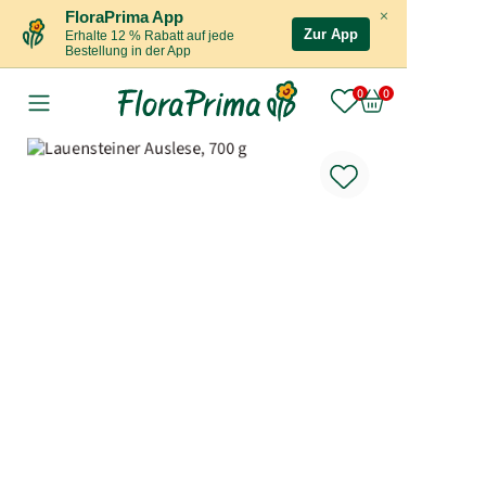
×
FloraPrima App
Zur App
Erhalte 12 % Rabatt auf jede
Bestellung in der App