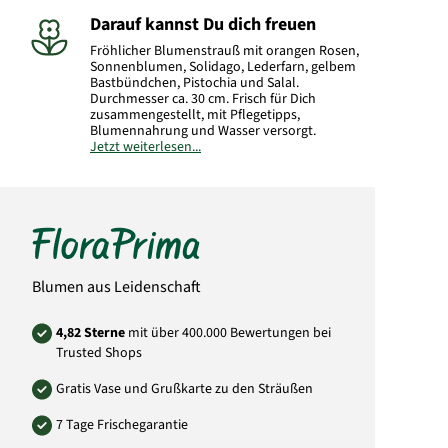
Darauf kannst Du dich freuen
Fröhlicher Blumenstrauß mit orangen Rosen,
Sonnenblumen, Solidago, Lederfarn, gelbem
Bastbündchen, Pistochia und Salal.
Durchmesser ca. 30 cm. Frisch für Dich
zusammengestellt, mit Pflegetipps,
Blumennahrung und Wasser versorgt.
Jetzt weiterlesen...
Hersteller:
FloraPrima GmbH
Didderser Str. 28
38176 Wendeburg
info@floraprima.de
Art.-Nr.: 6110
Blumen aus Leidenschaft
4,82 Sterne
mit über 400.000 Bewertungen bei
Trusted Shops
Gratis Vase und Grußkarte zu den Sträußen
7 Tage Frischegarantie