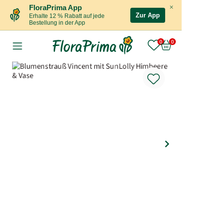
×
FloraPrima App
Zur App
Erhalte 12 % Rabatt auf jede
Bestellung in der App