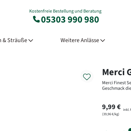
Kostenfreie Bestellung und Beratung
05303 990 980
 & Sträuße
Weitere Anlässe
Product
Merci G
Merci Finest Se
Geschmack di
9,99 €
inkl.
(39,96 €/kg)