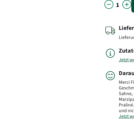
Liefe
Liefer
Zutat
Jetzt we
Darau
Merci F
Geschma
Sahne, 
Marzipa
Praliné
und nic
Jetzt we
Inhalt: 
Art.-Nr.