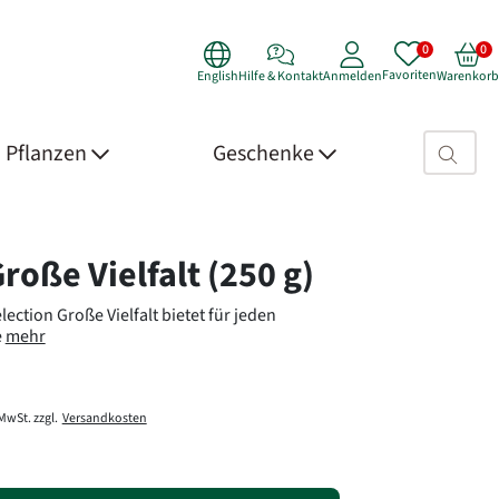
Favoriten
English
Hilfe & Kontakt
Anmelden
Warenkorb
Suchfeld>
Pflanzen
Geschenke
 Details
roße Vielfalt (250 g)
lection Große Vielfalt bietet für jeden
e
mehr
 MwSt. zzgl.
Versandkosten