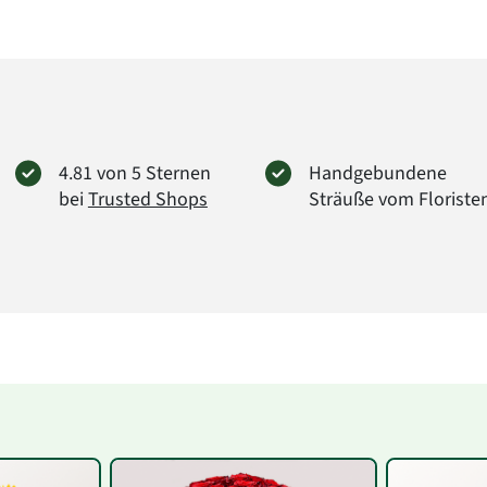
4.81 von 5 Sternen
Handgebundene
bei
Trusted Shops
Sträuße vom Floriste