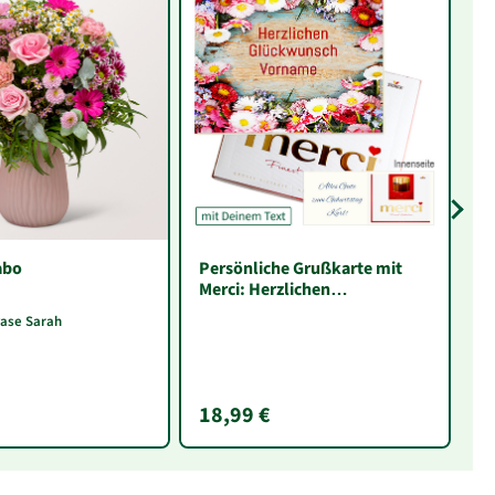
abo
Persönliche Grußkarte mit
In
Merci: Herzlichen
F
Glückwunsch „Vorname“ (250
vase Sarah
g)
18,99 €
1