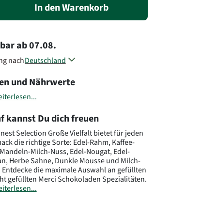
In den Warenkorb
rbar
ab
07.08.
ung nach
Deutschland
Österreich
en und Nährwerte
Belgien
Dänemark
iterlesen...
Frankreich
Großbritannien
f kannst Du dich freuen
Luxemburg
Niederlande
inest Selection Große Vielfalt bietet für jeden
Polen
ck die richtige Sorte: Edel-Rahm, Kaffee-
Mandeln-Milch-Nuss, Edel-Nougat, Edel-
Schweden
n, Herbe Sahne, Dunkle Mousse und Milch-
Slowenien
. Entdecke die maximale Auswahl an gefüllten
Tschechien
ht gefüllten Merci Schokoladen Spezialitäten.
Andere Länder, andere Blumen..
iterlesen...
250 g
: 3962