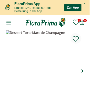
×
FloraPrima App
Zur App
Erhalte 12 % Rabatt auf jede
Bestellung in der App