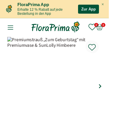
×
FloraPrima App
Zur App
Erhalte 12 % Rabatt auf jede
Bestellung in der App