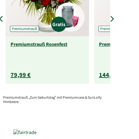
Premiumstrauß Rosenfest
Premiumstrauß Pa
79,99 €
144,99 €
Premiumstrauß „Zum Geburtstag“ mit Premiumvase & SunLolly
Himbeere