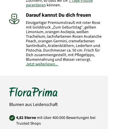
Züchtern, so dass wir Dir
7 Tage Frische
garantieren
können.
Darauf kannst Du dich freuen
Einzigartiger Premiumstrauß mit roter Rose
mit Golddruck „Zum Geburtstag“, gelben
Limonium, orangen Asclepia, weißen
Trachelium, lachsfarbenen Rosen
Avalanche
Peach
, orangen Germini, cremefarbenen
Santiniballs, Aralienblättern, Lederfarn und
Pistochia. Durchmesser ca. 50 cm. Frisch für
Dich zusammengestellt, mit Pflegetipps,
Blumennahrung und Wasser versorgt.
Jetzt weiterlesen...
Hersteller:
FloraPrima GmbH
Didderser Str. 28
38176 Wendeburg
info@floraprima.de
Art.-Nr.: 6803
Blumen aus Leidenschaft
4,82 Sterne
mit über 400.000 Bewertungen bei
Trusted Shops