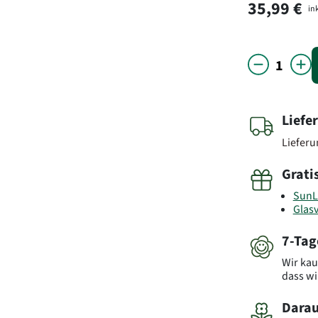
35,99 €
ink
Liefe
Liefer
Grati
SunL
Glas
7-Tag
Wir kau
dass wi
Darau