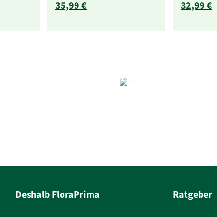
35,99 €
32,99 €
Deshalb FloraPrima
Ratgeber