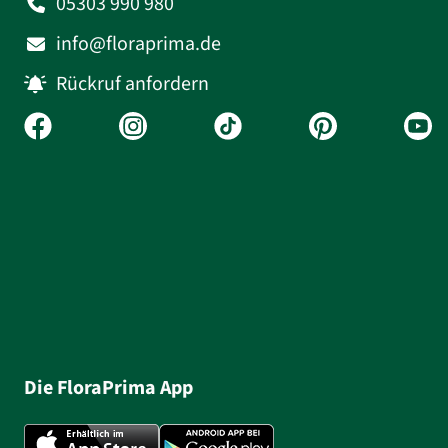
05303 990 980
info@floraprima.de
Rückruf anfordern
Die FloraPrima App