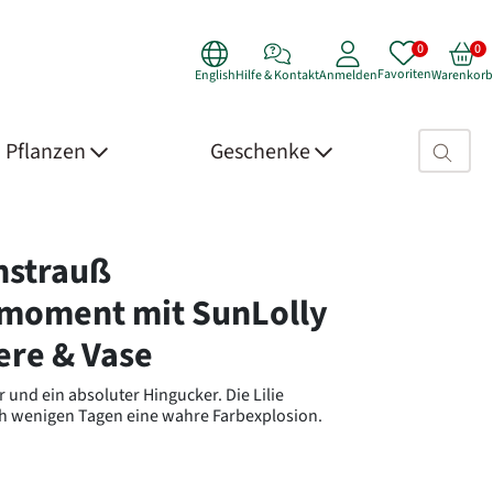
Favoriten
English
Hilfe & Kontakt
Anmelden
Warenkorb
Suchfeld>
Pflanzen
Geschenke
 Details
nstrauß
moment mit SunLolly
re & Vase
 und ein absoluter Hingucker. Die Lilie
ch wenigen Tagen eine wahre Farbexplosion.