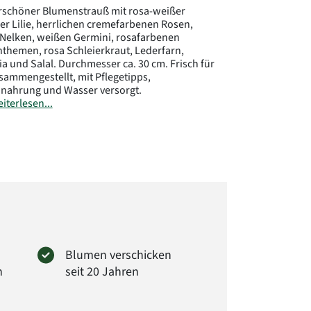
schöner Blumenstrauß mit rosa-weißer
er Lilie, herrlichen cremefarbenen Rosen,
Nelken, weißen Germini, rosafarbenen
themen, rosa Schleierkraut, Lederfarn,
ia und Salal. Durchmesser ca. 30 cm. Frisch für
sammengestellt, mit Pflegetipps,
nahrung und Wasser versorgt.
iterlesen...
s:
Die Lilie des Straußes kommt im frischen und
eblühten
Zustand. Sie öffnet sich später als die
 Blumen, je nach Standort und Temperatur.
reitet der Strauß viel länger Freude.
ler:
rima GmbH
er Str. 28
Wendeburg
loraprima.de
Blumen verschicken
: 6661
n
seit 20 Jahren