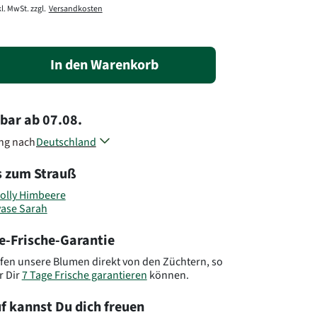
l. MwSt. zzgl.
Versandkosten
In den Warenkorb
rbar
ab
07.08.
ung nach
Deutschland
Österreich
s zum Strauß
Belgien
Dänemark
olly Himbeere
Frankreich
vase Sarah
Luxemburg
Niederlande
e-Frische-Garantie
Polen
Slowenien
fen unsere Blumen direkt von den Züchtern, so
r Dir
7 Tage Frische garantieren
können.
Tschechien
Andere Länder, andere Blumen..
f kannst Du dich freuen