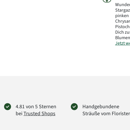
Wunder
Stargaz
pinken 
Chrysan
Pistoch
Dich zu
Blumen
Jetzt we
Hinwei
unaufg
anderen
Dann be
Herstel
FloraP
Didders
38176 
info@f
4.81 von 5 Sternen
Handgebundene
Art.-Nr.
bei
Trusted Shops
Sträuße vom Floriste