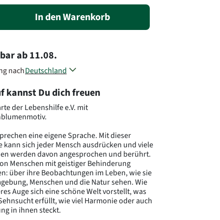
In den Warenkorb
rbar
ab
11.08.
ung nach
Deutschland
Österreich
f kannst Du dich freuen
Belgien
Dänemark
rte der Lebenshilfe e.V. mit
Frankreich
blumenmotiv.
Großbritannien
Luxemburg
sprechen eine eigene Sprache. Mit dieser
Niederlande
 kann sich jeder Mensch ausdrücken und viele
Polen
en werden davon angesprochen und berührt.
von Menschen mit geistiger Behinderung
Schweden
n: über ihre Beobachtungen im Leben, wie sie
Slowenien
gebung, Menschen und die Natur sehen. Wie
Tschechien
eres Auge sich eine schöne Welt vorstellt, was
Andere Länder, andere Blumen..
 Sehnsucht erfüllt, wie viel Harmonie oder auch
g in ihnen steckt.