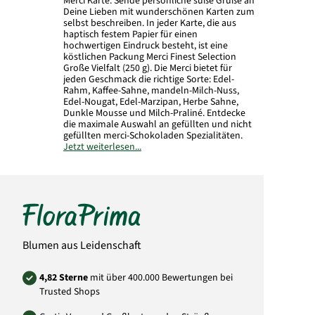
Merci Karte. Sende persönliche süße Grüße an
Deine Lieben mit wunderschönen Karten zum
selbst beschreiben. In jeder Karte, die aus
haptisch festem Papier für einen
hochwertigen Eindruck besteht, ist eine
köstlichen Packung Merci Finest Selection
Große Vielfalt (250 g). Die Merci bietet für
jeden Geschmack die richtige Sorte: Edel-
Rahm, Kaffee-Sahne, mandeln-Milch-Nuss,
Edel-Nougat, Edel-Marzipan, Herbe Sahne,
Dunkle Mousse und Milch-Praliné. Entdecke
die maximale Auswahl an gefüllten und nicht
gefüllten merci-Schokoladen Spezialitäten.
Jetzt weiterlesen...
Format in geschlossenem Zustand: 20 x 16,5
cm. Geöffnete Karte: 42 x 16,5 cm.
Art.-Nr.: SG65
Blumen aus Leidenschaft
4,82 Sterne
mit über 400.000 Bewertungen bei
Trusted Shops