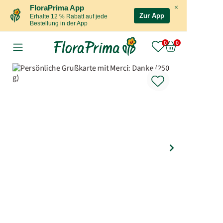
×
FloraPrima App
Zur App
Erhalte 12 % Rabatt auf jede
Bestellung in der App