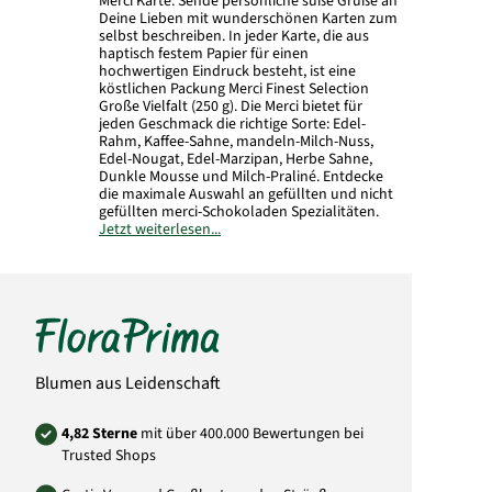
Merci Karte. Sende persönliche süße Grüße an
Deine Lieben mit wunderschönen Karten zum
selbst beschreiben. In jeder Karte, die aus
haptisch festem Papier für einen
hochwertigen Eindruck besteht, ist eine
köstlichen Packung Merci Finest Selection
Große Vielfalt (250 g). Die Merci bietet für
jeden Geschmack die richtige Sorte: Edel-
Rahm, Kaffee-Sahne, mandeln-Milch-Nuss,
Edel-Nougat, Edel-Marzipan, Herbe Sahne,
Dunkle Mousse und Milch-Praliné. Entdecke
die maximale Auswahl an gefüllten und nicht
gefüllten merci-Schokoladen Spezialitäten.
Jetzt weiterlesen...
Format in geschlossenem Zustand: 20 x 16,5
cm. Geöffnete Karte: 42 x 16,5 cm.
Art.-Nr.: SG71
Blumen aus Leidenschaft
4,82 Sterne
mit über 400.000 Bewertungen bei
Trusted Shops