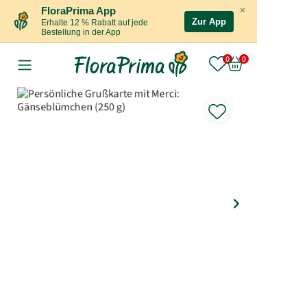
×
FloraPrima App
Zur App
Erhalte 12 % Rabatt auf jede
Bestellung in der App