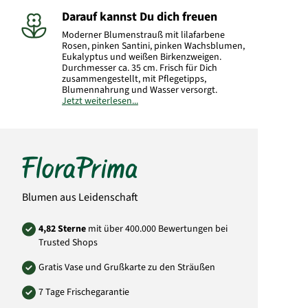
Darauf kannst Du dich freuen
Moderner Blumenstrauß mit lilafarbene
Rosen, pinken Santini, pinken Wachsblumen,
Eukalyptus und weißen Birkenzweigen.
Durchmesser ca. 35 cm. Frisch für Dich
zusammengestellt, mit Pflegetipps,
Blumennahrung und Wasser versorgt.
Jetzt weiterlesen...
Hersteller:
FloraPrima GmbH
Didderser Str. 28
38176 Wendeburg
info@floraprima.de
Art.-Nr.: 9428
Blumen aus Leidenschaft
4,82 Sterne
mit über 400.000 Bewertungen bei
Trusted Shops
Gratis Vase und Grußkarte zu den Sträußen
7 Tage Frischegarantie