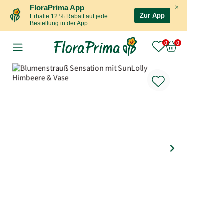
×
FloraPrima App
Zur App
Erhalte 12 % Rabatt auf jede
Bestellung in der App