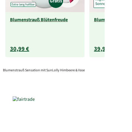
Blumenstrauß Blütenfreude
Blumenstrauß So
30,99 €
39,99 €
Blumenstrauß Sensation mit SunLolly Himbeere & Vase