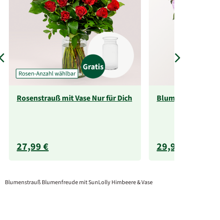
Rosenstrauß mit Vase Nur für Dich
Blumenstrauß Lul
27,99 €
29,99 €
Blumenstrauß Blumenfreude mit SunLolly Himbeere & Vase