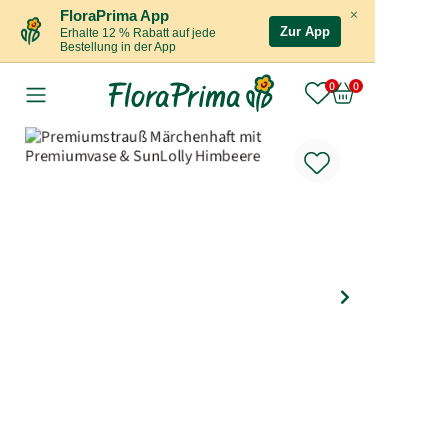
×
FloraPrima App
Zur App
Erhalte 12 % Rabatt auf jede
Bestellung in der App