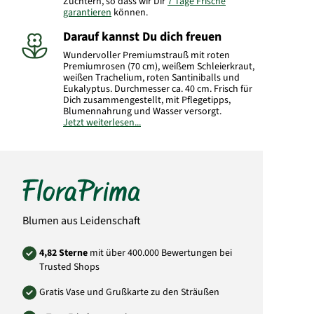
Züchtern, so dass wir Dir
7 Tage Frische
garantieren
können.
Darauf kannst Du dich freuen
Wundervoller Premiumstrauß mit roten
Premiumrosen (70 cm), weißem Schleierkraut,
weißen Trachelium, roten Santiniballs und
Eukalyptus. Durchmesser ca. 40 cm. Frisch für
Dich zusammengestellt, mit Pflegetipps,
Blumennahrung und Wasser versorgt.
Jetzt weiterlesen...
Hersteller:
FloraPrima GmbH
Didderser Str. 28
38176 Wendeburg
info@floraprima.de
Art.-Nr.: 9634
Blumen aus Leidenschaft
4,82 Sterne
mit über 400.000 Bewertungen bei
Trusted Shops
Gratis Vase und Grußkarte zu den Sträußen