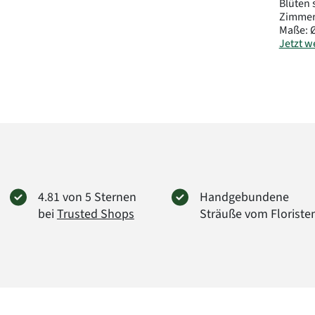
Blüten 
Zimmert
Maße: Ø
Jetzt we
Hinswei
konserv
sie ble
Art.-Nr
4.81 von 5 Sternen
Handgebundene
bei
Trusted Shops
Sträuße vom Floriste