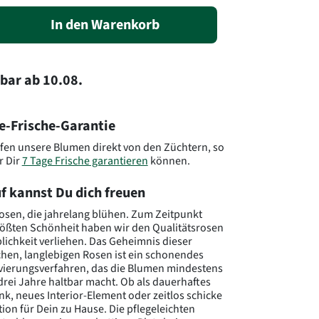
In den Warenkorb
rbar
ab
10.08.
e-Frische-Garantie
fen unsere Blumen direkt von den Züchtern, so
r Dir
7 Tage Frische garantieren
können.
f kannst Du dich freuen
osen, die jahrelang blühen. Zum Zeitpunkt
rößten Schönheit haben wir den Qualitätsrosen
lichkeit verliehen. Das Geheimnis dieser
chen, langlebigen Rosen ist ein schonendes
ierungsverfahren, das die Blumen mindestens
 drei Jahre haltbar macht. Ob als dauerhaftes
k, neues Interior-Element oder zeitlos schicke
ion für Dein zu Hause. Die pflegeleichten