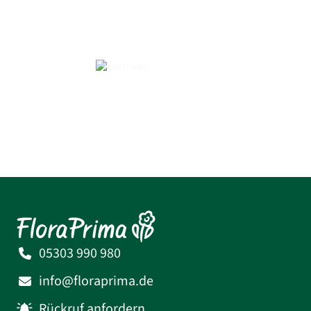
05303 990 980
info@floraprima.de
Rückruf anfordern