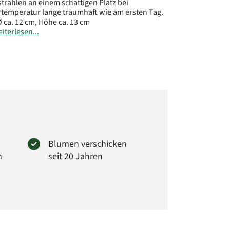
strahlen an einem schattigen Platz bei
emperatur lange traumhaft wie am ersten Tag.
 ca. 12 cm, Höhe ca. 13 cm
iterlesen...
s: Unsere haltbaren Rosen sind echte, liebevoll
ierte Blumen. Bitte nicht ins Wasser stellen –
iben ganz ohne Pflege dauerhaft schön.
.: 4260707650830
Blumen verschicken
n
seit 20 Jahren