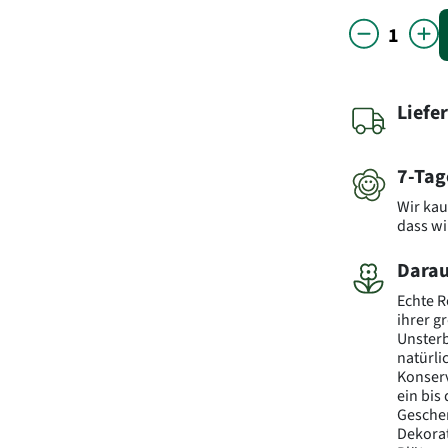
Liefe
7-Tag
Wir kau
dass wi
Darau
Echte R
ihrer g
Unsterb
natürli
Konserv
ein bis
Geschen
Dekorat