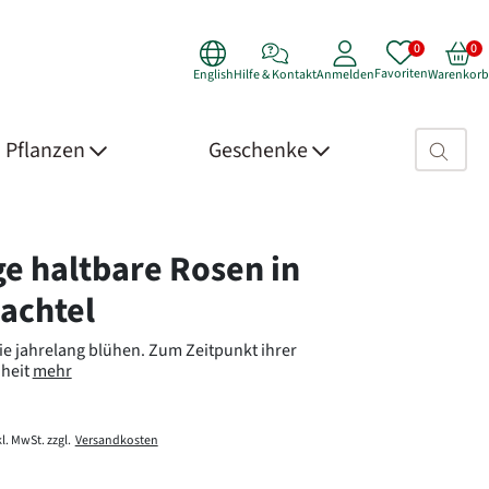
Favoriten
English
Hilfe & Kontakt
Anmelden
Warenkorb
Suchfeld>
Pflanzen
Geschenke
 Details
ge haltbare Rosen in
achtel
ie jahrelang blühen. Zum Zeitpunkt ihrer
heit
mehr
l. MwSt. zzgl.
Versandkosten