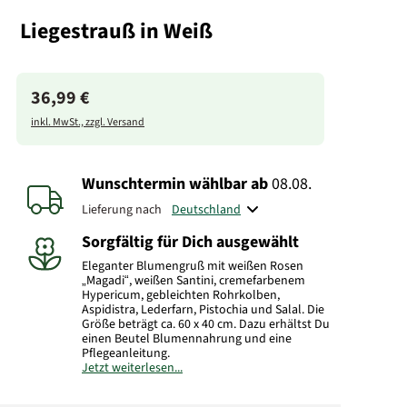
Liegestrauß in Weiß
36,99 €
inkl. MwSt., zzgl. Versand
Wunschtermin wählbar
ab
08.08.
Lieferung nach
Sorgfältig für Dich ausgewählt
Eleganter Blumengruß mit weißen Rosen
„Magadi“, weißen Santini, cremefarbenem
Hypericum, gebleichten Rohrkolben,
Aspidistra, Lederfarn, Pistochia und Salal. Die
Größe beträgt ca. 60 x 40 cm. Dazu erhältst Du
einen Beutel Blumennahrung und eine
Pflegeanleitung.
Jetzt weiterlesen...
Hinweis:
Dieser Artikel kann mit dem
Zustelldienst nicht direkt an einen Friedhof