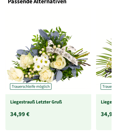
Passende Alternativen
Liegestrauß Letzter Gruß
Liegestrauß in 
34,99 €
34,99 €