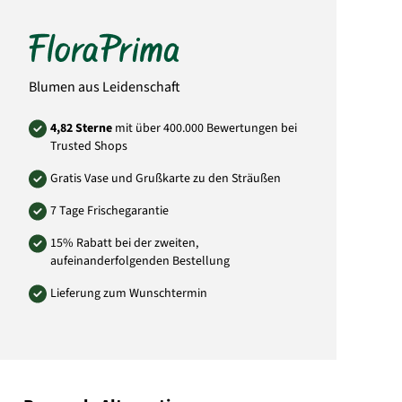
geliefert werden. Bitte wähle als Empfänger-
Adresse das Trauerhaus oder
Bestattungsunternehmen.
Hersteller:
FloraPrima GmbH
Blumen aus Leidenschaft
Didderser Str. 28
38176 Wendeburg
info@floraprima.de
4,82 Sterne
mit über 400.000 Bewertungen bei
Trusted Shops
Art.-Nr.: 5909
Gratis Vase und Grußkarte zu den Sträußen
7 Tage Frischegarantie
15% Rabatt bei der zweiten,
aufeinanderfolgenden Bestellung
Lieferung zum Wunschtermin