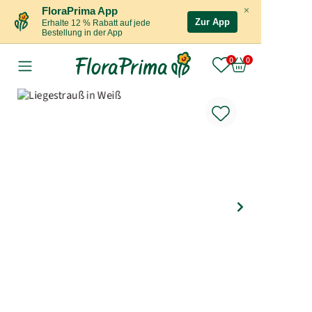
×
FloraPrima App
Zur App
Erhalte 12 % Rabatt auf jede
Bestellung in der App