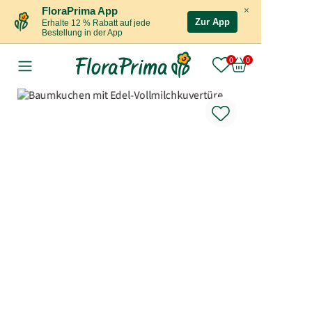
×
FloraPrima App
Zur App
Erhalte 12 % Rabatt auf jede
Bestellung in der App