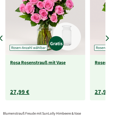
Rosa Rosenstrauß mit Vase
Rosenstrauß mit Va
27,99 €
27,99 €
Blumenstrauß Freude mit SunLolly Himbeere & Vase