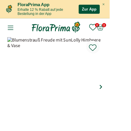
×
FloraPrima App
Zur App
Erhalte 12 % Rabatt auf jede
Bestellung in der App