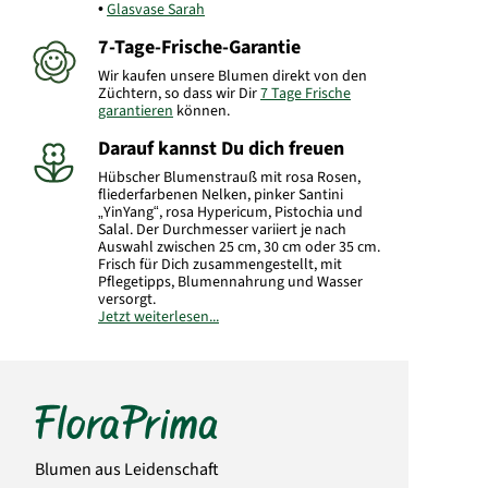
Glasvase Sarah
7-Tage-Frische-Garantie
Wir kaufen unsere Blumen direkt von den
Züchtern, so dass wir Dir
7 Tage Frische
garantieren
können.
Darauf kannst Du dich freuen
Hübscher Blumenstrauß mit rosa Rosen,
fliederfarbenen Nelken, pinker Santini
„YinYang“, rosa Hypericum, Pistochia und
Salal. Der Durchmesser variiert je nach
Auswahl zwischen 25 cm, 30 cm oder 35 cm.
Frisch für Dich zusammengestellt, mit
Pflegetipps, Blumennahrung und Wasser
versorgt.
Jetzt weiterlesen...
Hersteller:
FloraPrima GmbH
Didderser Str. 28
38176 Wendeburg
info@floraprima.de
Art.-Nr.:
9646
Blumen aus Leidenschaft