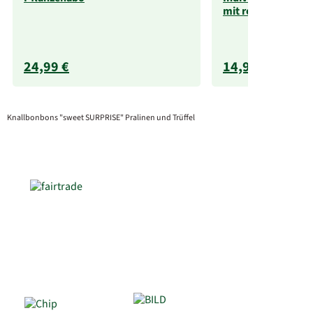
mit rotem Henkel
24,99 €
14,99 €
Knallbonbons "sweet SURPRISE" Pralinen und Trüffel