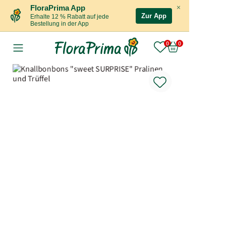
×
FloraPrima App
Zur App
Erhalte 12 % Rabatt auf jede
Bestellung in der App