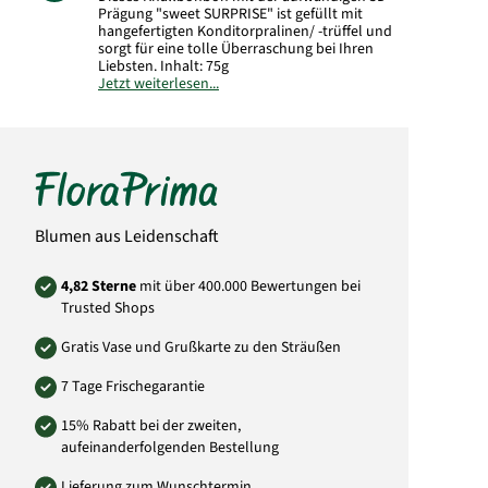
Prägung "sweet SURPRISE" ist gefüllt mit
hangefertigten Konditorpralinen/ -trüffel und
sorgt für eine tolle Überraschung bei Ihren
Liebsten. Inhalt: 75g
Jetzt weiterlesen...
Hinweis:
Kann Spuren von anderen
Schalenfrüchten
enthalten.
Art.-Nr.: 8070
Blumen aus Leidenschaft
4,82 Sterne
mit über 400.000 Bewertungen bei
Trusted Shops
Gratis Vase und Grußkarte zu den Sträußen
7 Tage Frischegarantie
15% Rabatt bei der zweiten,
aufeinanderfolgenden Bestellung
Lieferung zum Wunschtermin