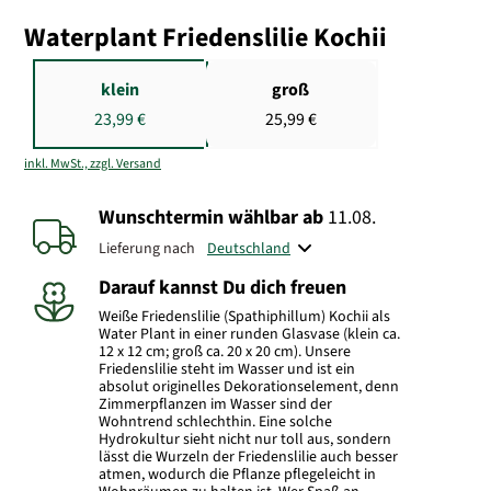
Waterplant Friedenslilie Kochii
klein
groß
23,99 €
25,99 €
inkl. MwSt., zzgl. Versand
Wunschtermin wählbar
ab
11.08.
Lieferung nach
Darauf kannst Du dich freuen
Weiße Friedenslilie (Spathiphillum) Kochii als
Water Plant in einer runden Glasvase (klein ca.
12 x 12 cm; groß ca. 20 x 20 cm). Unsere
Friedenslilie steht im Wasser und ist ein
absolut originelles Dekorationselement, denn
Zimmerpflanzen im Wasser sind der
Wohntrend schlechthin. Eine solche
Hydrokultur sieht nicht nur toll aus, sondern
lässt die Wurzeln der Friedenslilie auch besser
atmen, wodurch die Pflanze pflegeleicht in