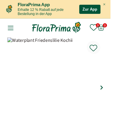
×
FloraPrima App
Zur App
Erhalte 12 % Rabatt auf jede
Bestellung in der App