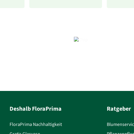
Deshalb FloraPrima
Ratgeber
FloraPrima Nachhaltigkeit
Blumenservi
Gratis Glasvase
Pflanzenpfle