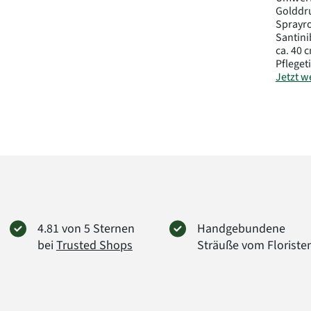
Golddru
Sprayro
Santini
ca. 40 
Pfleget
Jetzt we
Herstel
FloraP
Didders
38176 
info@f
Art.-Nr.
4.81 von 5 Sternen
Handgebundene
bei
Trusted Shops
Sträuße vom Floriste