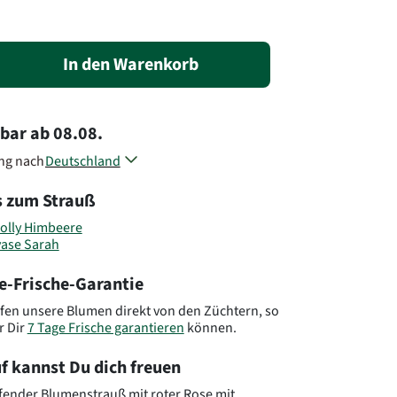
In den Warenkorb
rbar
ab
08.08.
ung nach
Deutschland
Österreich
s zum Strauß
Belgien
Dänemark
olly Himbeere
Frankreich
vase Sarah
Luxemburg
Niederlande
e-Frische-Garantie
Polen
Slowenien
fen unsere Blumen direkt von den Züchtern, so
r Dir
7 Tage Frische garantieren
können.
Tschechien
Andere Länder, andere Blumen..
f kannst Du dich freuen
ender Blumenstrauß mit roter Rose mit