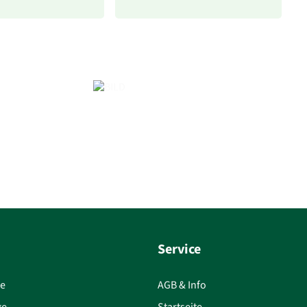
Service
ce
AGB & Info
ge
Startseite