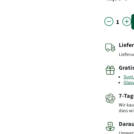
Liefe
Liefer
Grati
SunL
Glas
7-Tag
Wir kau
dass wi
Darau
Umwerf