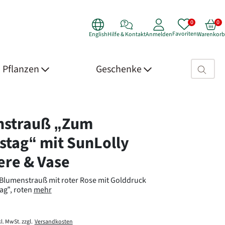
Favoriten
English
Hilfe & Kontakt
Anmelden
Warenkorb
Suchfeld>
Pflanzen
Geschenke
 Details
nstrauß „Zum
stag“ mit SunLolly
re & Vase
lumenstrauß mit roter Rose mit Golddruck
ag“, roten
mehr
l. MwSt. zzgl.
Versandkosten