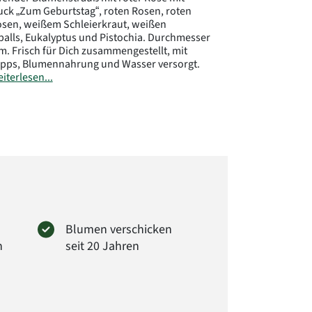
ck „Zum Geburtstag“, roten Rosen, roten
sen, weißem Schleierkraut, weißen
balls, Eukalyptus und Pistochia. Durchmesser
cm. Frisch für Dich zusammengestellt, mit
ipps, Blumennahrung und Wasser versorgt.
iterlesen...
ler:
rima GmbH
er Str. 28
Wendeburg
loraprima.de
: 6099
Blumen verschicken
n
seit 20 Jahren