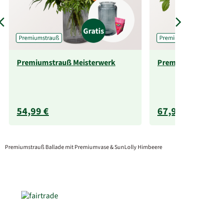
Premiumstrauß Meisterwerk
Premiumstrauß W
54,99 €
67,99 €
Premiumstrauß Ballade mit Premiumvase & SunLolly Himbeere