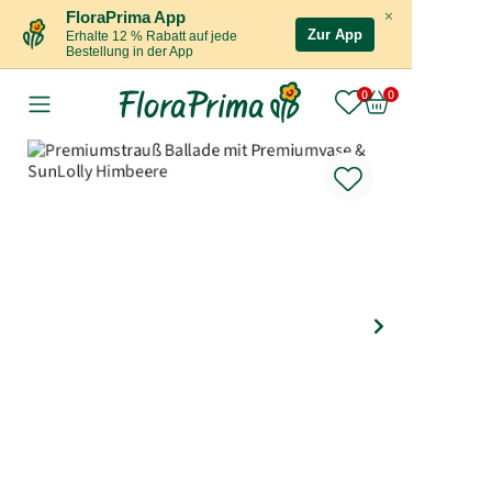
×
FloraPrima App
Zur App
Erhalte 12 % Rabatt auf jede
Bestellung in der App