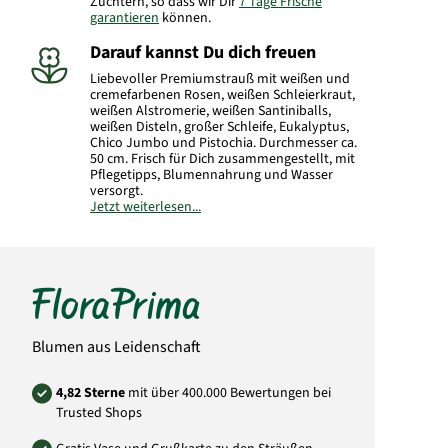
Züchtern, so dass wir Dir
7 Tage Frische
garantieren
können.
Darauf kannst Du dich freuen
Liebevoller Premiumstrauß mit weißen und
cremefarbenen Rosen, weißen Schleierkraut,
weißen Alstromerie, weißen Santiniballs,
weißen Disteln, großer Schleife, Eukalyptus,
Chico Jumbo und Pistochia. Durchmesser ca.
50 cm. Frisch für Dich zusammengestellt, mit
Pflegetipps, Blumennahrung und Wasser
versorgt.
Jetzt weiterlesen...
Hinweis:
Die Abbildung der Schleife kann
abweichen.
Hersteller:
FloraPrima GmbH
Didderser Str. 28
38176 Wendeburg
info@floraprima.de
Blumen aus Leidenschaft
Art.-Nr.: 6257
4,82 Sterne
mit über 400.000 Bewertungen bei
Trusted Shops