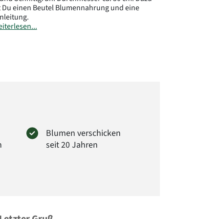
t Du einen Beutel Blumennahrung und eine
nleitung.
iterlesen...
ler:
rima GmbH
er Str. 28
Wendeburg
loraprima.de
: 6351
Blumen verschicken
n
seit 20 Jahren
Letzter Gruß