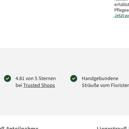
erhälts
Pflegea
Jetzt we
Herstel
FloraP
Didders
38176 
info@f
Art.-Nr.
4.81 von 5 Sternen
Handgebundene
bei
Trusted Shops
Sträuße vom Floriste
uß Anteilnahme
Liegestrauß 