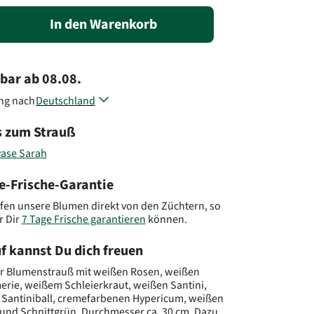
In den Warenkorb
rbar
ab
08.08.
ung nach
Deutschland
Österreich
s zum Strauß
Belgien
Dänemark
vase Sarah
Frankreich
Luxemburg
e-Frische-Garantie
Niederlande
Polen
fen unsere Blumen direkt von den Züchtern, so
Slowenien
r Dir
7 Tage Frische garantieren
können.
Tschechien
Andere Länder, andere Blumen..
f kannst Du dich freuen
r Blumenstrauß mit weißen Rosen, weißen
erie, weißem Schleierkraut, weißen Santini,
Santiniball, cremefarbenen Hypericum, weißen
und Schnittgrün. Durchmesser ca. 30 cm. Dazu