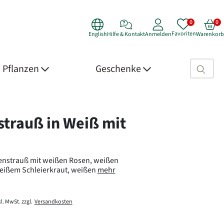
Favoriten
English
Hilfe & Kontakt
Anmelden
Warenkorb
Suchfeld>
Pflanzen
Geschenke
 Details
strauß in Weiß mit
nstrauß mit weißen Rosen, weißen
weißem Schleierkraut, weißen
mehr
l. MwSt. zzgl.
Versandkosten