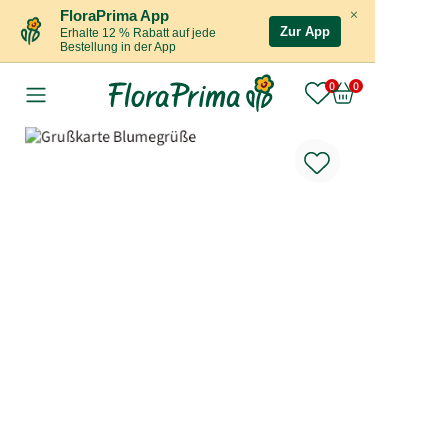
×
FloraPrima App
Zur App
Erhalte 12 % Rabatt auf jede
Bestellung in der App