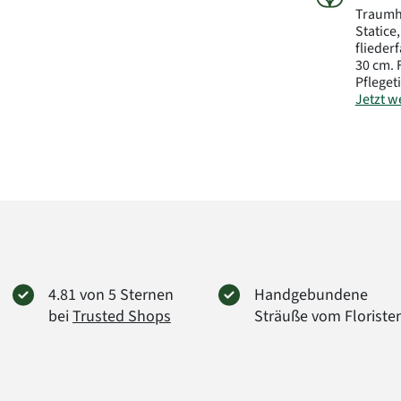
Traumha
Statice
flieder
30 cm. 
Pfleget
Jetzt we
Art.-Nr.
4.81 von 5 Sternen
Handgebundene
bei
Trusted Shops
Sträuße vom Floriste