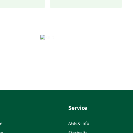
Service
ce
AGB & Info
ge
Startseite