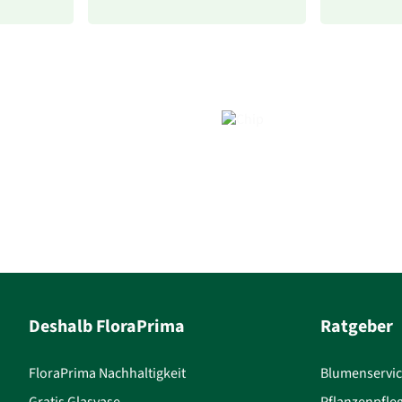
Deshalb FloraPrima
Ratgeber
FloraPrima Nachhaltigkeit
Blumenservi
Gratis Glasvase
Pflanzenpfle