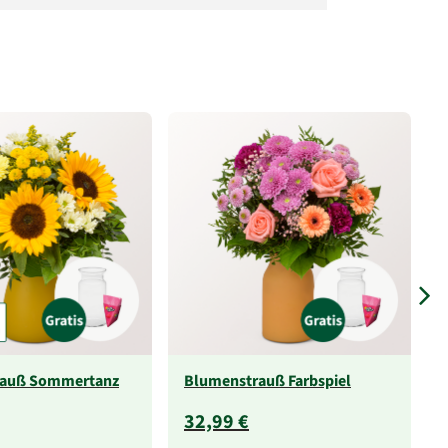
rauß Sommertanz
Blumenstrauß Farbspiel
32,99 €