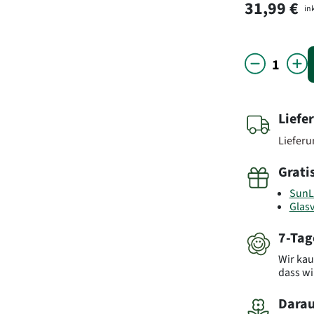
31,99 €
ink
Liefe
Liefer
Grati
SunL
Glas
7-Tag
Wir kau
dass wi
Darau