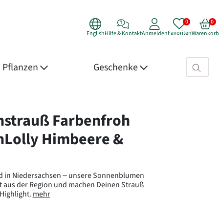
Favoriten
English
Hilfe & Kontakt
Anmelden
Warenkorb
Suchfeld>
Pflanzen
Geschenke
 Details
strauß Farbenfroh
nLolly Himbeere &
ld in Niedersachsen – unsere Sonnenblumen
 aus der Region und machen Deinen Strauß
ighlight.
mehr