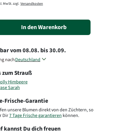
l. MwSt. zzgl.
Versandkosten
In den Warenkorb
rbar
vom
08.08.
bis
30.09.
ung nach
Deutschland
Österreich
s zum Strauß
Belgien
Dänemark
olly Himbeere
Frankreich
vase Sarah
Luxemburg
Niederlande
e-Frische-Garantie
Polen
Slowenien
fen unsere Blumen direkt von den Züchtern, so
r Dir
7 Tage Frische garantieren
können.
Tschechien
Andere Länder, andere Blumen..
f kannst Du dich freuen