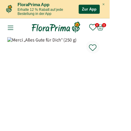
×
FloraPrima App
Zur App
Erhalte 12 % Rabatt auf jede
Bestellung in der App