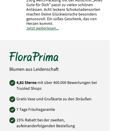
250 g Merci-Packung mit der Aufschrift „Alles
Gute für Dich“ passt zu vielen schönen
Anlässen. Acht leckere Schokoladensorten
machen Deine Glückwünsche besonders
genussvoll. Ein süßes Geschenk, das von
Herzen kommt.
Jetzt weiterlesen...
Inhalt: 250 g
Art.-Nr.: FPD25
Blumen aus Leidenschaft
4,82 Sterne
mit über 400.000 Bewertungen bei
Trusted Shops
Gratis Vase und Grußkarte zu den Sträußen
7 Tage Frischegarantie
15% Rabatt bei der zweiten,
aufeinanderfolgenden Bestellung