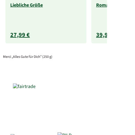
Liebliche Größe
Romantikabo
27,99 €
39,99 €
Merci „Alles Gute für Dich“ (250 g)