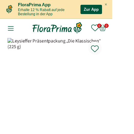
×
FloraPrima App
Zur App
Erhalte 12 % Rabatt auf jede
Bestellung in der App