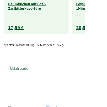
Baumkuchen mit Edel-
Leysieffer Präsen
Zartbitterkuvertüre
„Himmlisches Duet
17,99 €
20,99 €
Leysieffer Präsentpackung „Die Klassischen“ (225 g)