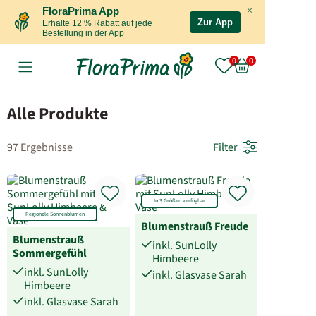
×
FloraPrima App
Zur App
Erhalte 12 % Rabatt auf jede
Bestellung in der App
Alle Produkte
97 Ergebnisse
Filter
In 3 Größen verfügbar
Regionale Sonnenblumen
Blumenstrauß Freude
Blumenstrauß
inkl. SunLolly
Sommergefühl
Himbeere
inkl. SunLolly
inkl. Glasvase Sarah
Himbeere
inkl. Glasvase Sarah