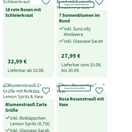
Regionale Sonnenblumen
18 rote Rosen mit
Schleierkraut
7 Sonnenblumen im
Bund
inkl. SunLolly
Himbeere
inkl. Glasvase Sarah
27,99 €
32,99 €
Lieferbar vom
10.08.
Lieferbar ab
10.08.
bis
30.09.
Rosen-Anzahl wählbar
Rosa Rosenstrauß mit
Blumenstrauß Zarte
Vase
Grüße
inkl. Rotkäppchen
Lemon Spritz (0,75l)
inkl. Glasvase Sarah