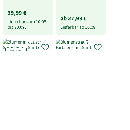
39,99 €
ab 27,99 €
Lieferbar vom
10.08.
bis
30.09.
Lieferbar ab
10.08.
Blumenmix
Blumenmix Lust auf
Blumenstrauß
Sommer
Farbspiel
inkl. SunLolly
inkl. SunLolly
Himbeere
Himbeere
inkl. Glasvase Sarah
27,99 €
32,99 €
Lieferbar vom
10.08.
Lieferbar vom
10.08.
bis
30.09.
bis
30.09.