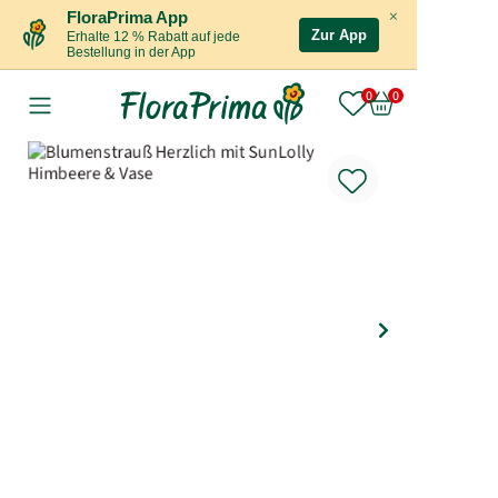
×
FloraPrima App
Zur App
Erhalte 12 % Rabatt auf jede
Bestellung in der App