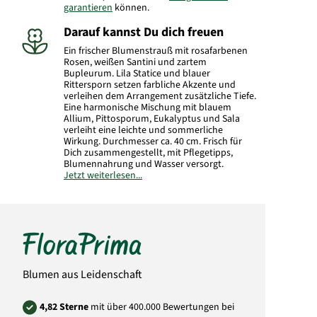
garantieren
können.
Darauf kannst Du dich freuen
Ein frischer Blumenstrauß mit rosafarbenen
Rosen, weißen Santini und zartem
Bupleurum. Lila Statice und blauer
Rittersporn setzen farbliche Akzente und
verleihen dem Arrangement zusätzliche Tiefe.
Eine harmonische Mischung mit blauem
Allium, Pittosporum, Eukalyptus und Sala
verleiht eine leichte und sommerliche
Wirkung. Durchmesser ca. 40 cm. Frisch für
Dich zusammengestellt, mit Pflegetipps,
Blumennahrung und Wasser versorgt.
Jetzt weiterlesen...
Hersteller:
FloraPrima GmbH
Didderser Str. 28
38176 Wendeburg
info@floraprima.de
Art.-Nr.: 2142
Blumen aus Leidenschaft
4,82 Sterne
mit über 400.000 Bewertungen bei