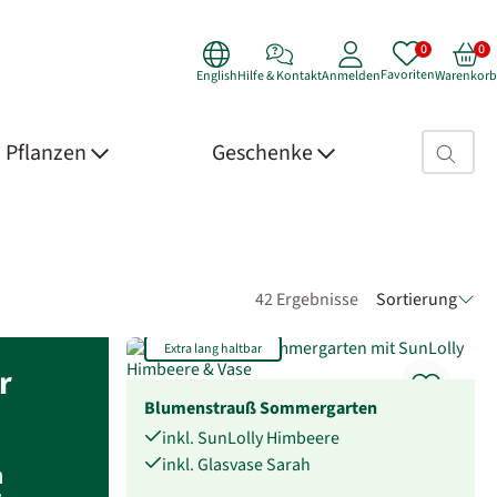
Favoriten
English
Hilfe & Kontakt
Anmelden
Warenkorb
Suchfeld>
Pflanzen
Geschenke
42 Ergebnisse
Sortierung
Extra lang haltbar
r
Blumenstrauß Sommergarten
inkl. SunLolly Himbeere
inkl. Glasvase Sarah
m