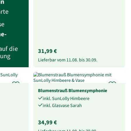
in
rte
se
he-
auf die
31,99 €
lung
Lieferbar vom
11.08.
bis
30.09.
Blumenstrauß Blumensymphonie
inkl. SunLolly Himbeere
inkl. Glasvase Sarah
34,99 €