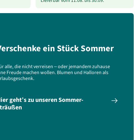
Lieferbar vom
11.08.
bis
30.09.
Verschenke ein Stück Sommer
ür alle, die nicht verreisen – oder jemandem zuhause
ine Freude machen wollen. Blumen und Halloren als
rlaubsgeschenk.
ier geht’s zu unseren Sommer-
träußen