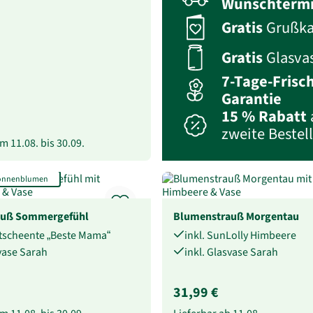
Wunschterm
Gratis
Grußka
Gratis
Glasva
7-Tage-Frisc
Garantie
15 % Rabatt
zweite Bestel
vom
11.08.
bis
30.09.
Sonnenblumen
auß Sommergefühl
Blumenstrauß Morgentau
etscheente „Beste Mama“
inkl. SunLolly Himbeere
svase Sarah
inkl. Glasvase Sarah
31,99 €