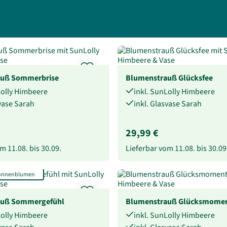
auß Sommerbrise
Blumenstrauß Glücksfee
Lolly Himbeere
inkl. SunLolly Himbeere
svase Sarah
inkl. Glasvase Sarah
29,99 €
vom
11.08.
bis
30.09.
Lieferbar vom
11.08.
bis
30.09
Sonnenblumen
auß Sommergefühl
Blumenstrauß Glücksmome
Lolly Himbeere
inkl. SunLolly Himbeere