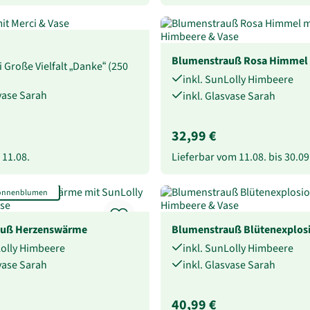
Blumenstrauß Rosa Himmel
i Große Vielfalt „Danke“ (250
inkl. SunLolly Himbeere
svase Sarah
inkl. Glasvase Sarah
32,99 €
b
11.08.
Lieferbar vom
11.08.
bis
30.09
Sonnenblumen
auß Herzenswärme
Blumenstrauß Blütenexplos
Lolly Himbeere
inkl. SunLolly Himbeere
svase Sarah
inkl. Glasvase Sarah
40,99 €