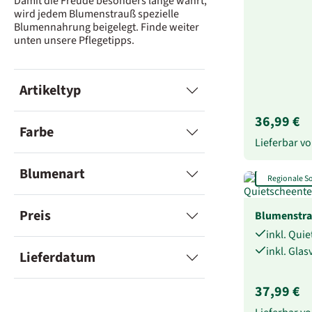
Damit die Freude besonders lange währt,
wird jedem Blumenstrauß spezielle
Blumennahrung beigelegt. Finde weiter
unten unsere Pflegetipps.
Artikeltyp
36,99 €
Farbe
Lieferbar 
Blumenart
Regionale 
Preis
Blumenstr
inkl. Qui
inkl. Gla
Lieferdatum
37,99 €