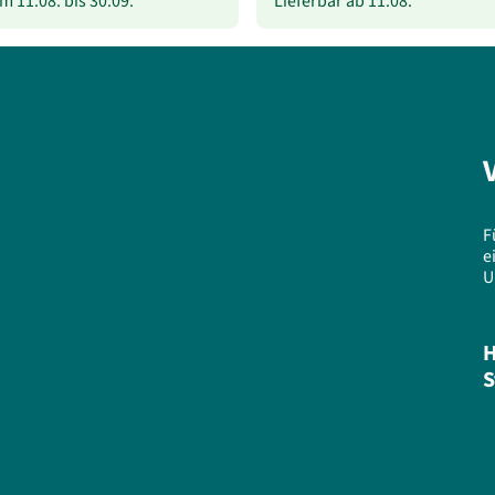
vom
11.08.
bis
30.09.
Lieferbar ab
11.08.
F
e
U
H
S