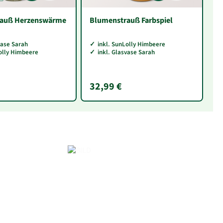
rauß Herzenswärme
Blumenstrauß Farbspiel
B
vase Sarah
inkl. SunLolly Himbeere
Lolly Himbeere
inkl. Glasvase Sarah
32,99 €
3