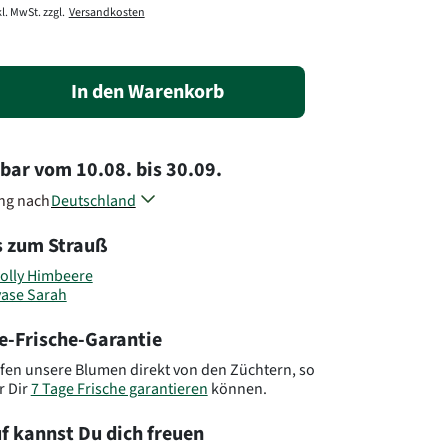
l. MwSt. zzgl.
Versandkosten
In den Warenkorb
rbar
vom
10.08.
bis
30.09.
ung nach
Deutschland
Österreich
s zum Strauß
Belgien
Dänemark
olly Himbeere
Frankreich
vase Sarah
Luxemburg
Niederlande
e-Frische-Garantie
Polen
Slowenien
fen unsere Blumen direkt von den Züchtern, so
r Dir
7 Tage Frische garantieren
können.
Tschechien
Andere Länder, andere Blumen..
f kannst Du dich freuen