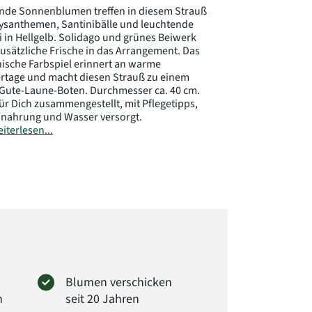
nde Sonnenblumen treffen in diesem Strauß
ysanthemen, Santinibälle und leuchtende
 in Hellgelb. Solidago und grünes Beiwerk
zusätzliche Frische in das Arrangement. Das
sche Farbspiel erinnert an warme
tage und macht diesen Strauß zu einem
Gute-Laune-Boten. Durchmesser ca. 40 cm.
für Dich zusammengestellt, mit Pflegetipps,
nahrung und Wasser versorgt.
iterlesen...
ler:
rima GmbH
er Str. 28
Wendeburg
loraprima.de
: 2117
Blumen verschicken
n
seit 20 Jahren