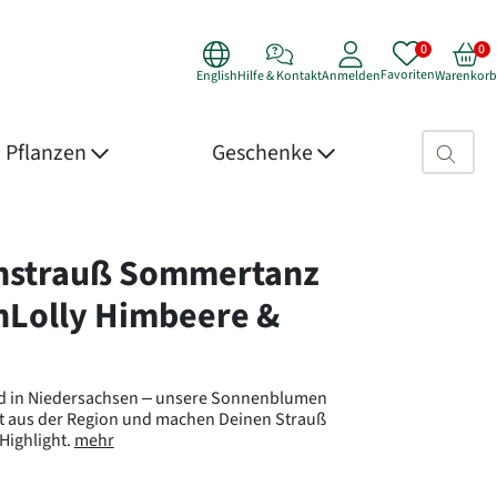
Favoriten
English
Hilfe & Kontakt
Anmelden
Warenkorb
Suchfeld>
Pflanzen
Geschenke
 Details
nstrauß Sommertanz
nLolly Himbeere &
ld in Niedersachsen – unsere Sonnenblumen
 aus der Region und machen Deinen Strauß
ighlight.
mehr