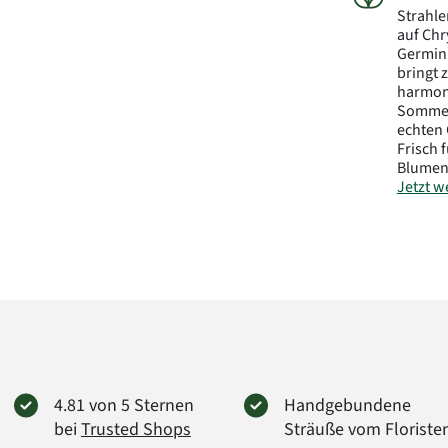
Strahle
auf Chr
Germini
bringt 
harmoni
Sommer
echten 
Frisch 
Blumen
Jetzt we
Herstel
FloraP
Didders
38176 
info@f
Art.-Nr.
4.81 von 5 Sternen
Handgebundene
bei
Trusted Shops
Sträuße vom Floriste