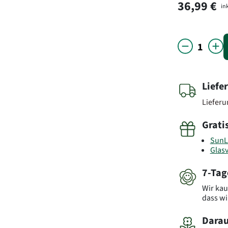
36,99 €
ink
Liefe
Liefer
Grati
SunL
Glas
7-Tag
Wir kau
dass wi
Darau