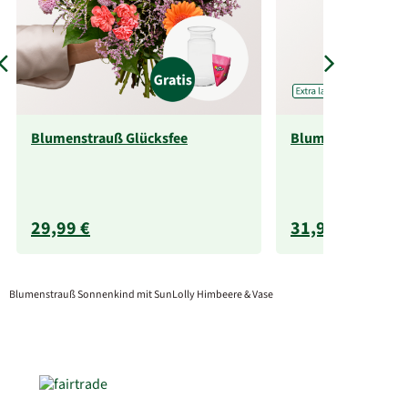
Blumenstrauß Glücksfee
Blumenstrauß So
29,99 €
31,99 €
Blumenstrauß Sonnenkind mit SunLolly Himbeere & Vase