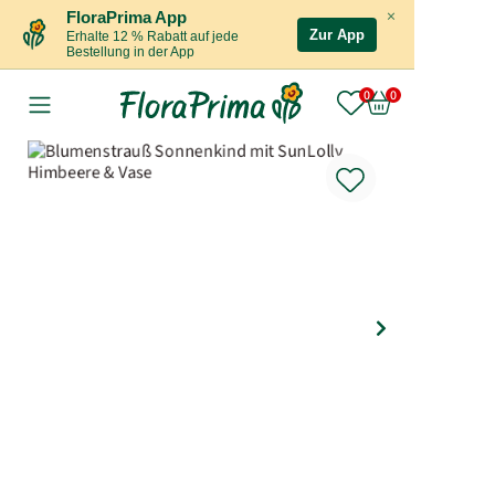
×
FloraPrima App
Zur App
Erhalte 12 % Rabatt auf jede
Bestellung in der App