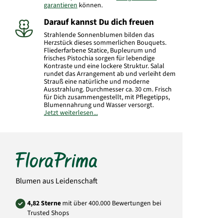
garantieren
können.
Darauf kannst Du dich freuen
Strahlende Sonnenblumen bilden das
Herzstück dieses sommerlichen Bouquets.
Fliederfarbene Statice, Bupleurum und
frisches Pistochia sorgen für lebendige
Kontraste und eine lockere Struktur. Salal
rundet das Arrangement ab und verleiht dem
Strauß eine natürliche und moderne
Ausstrahlung. Durchmesser ca. 30 cm. Frisch
für Dich zusammengestellt, mit Pflegetipps,
Blumennahrung und Wasser versorgt.
Jetzt weiterlesen...
Hersteller:
FloraPrima GmbH
Didderser Str. 28
38176 Wendeburg
info@floraprima.de
Art.-Nr.: 2164
Blumen aus Leidenschaft
4,82 Sterne
mit über 400.000 Bewertungen bei
Trusted Shops