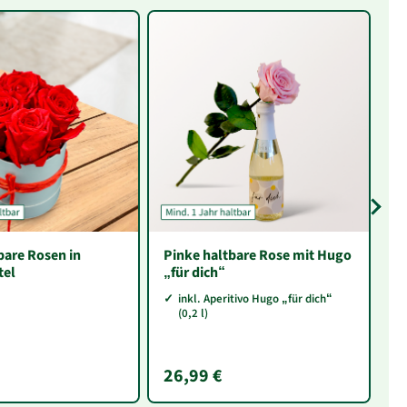
tbare Rosen in
Pinke haltbare Rose mit Hugo
Ro
tel
„für dich“
inkl. Aperitivo Hugo „für dich“
(0,2 l)
26,99 €
2