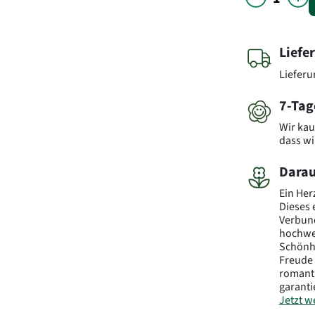
Liefe
Liefer
7-Tag
Wir kau
dass wi
Darau
Ein Herz
Dieses 
Verbun
hochwer
Schönhe
Freude 
romant
garanti
Jetzt we
Blumen