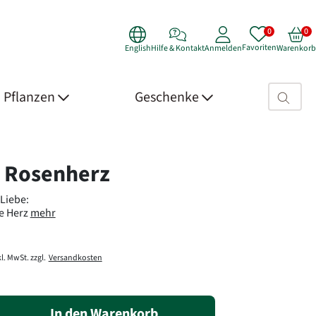
Favoriten
English
Hilfe & Kontakt
Anmelden
Warenkorb
Suchfeld>
Pflanzen
Geschenke
 Details
 Rosenherz
 Liebe:
te Herz
mehr
l. MwSt. zzgl.
Versandkosten
In den Warenkorb