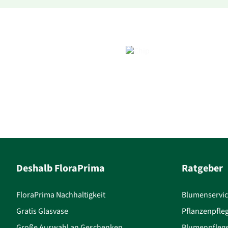
Deshalb FloraPrima
Ratgeber
FloraPrima Nachhaltigkeit
Blumenservi
Gratis Glasvase
Pflanzenpfle
Große Auswahl an Geschenken
Blumenpfleg