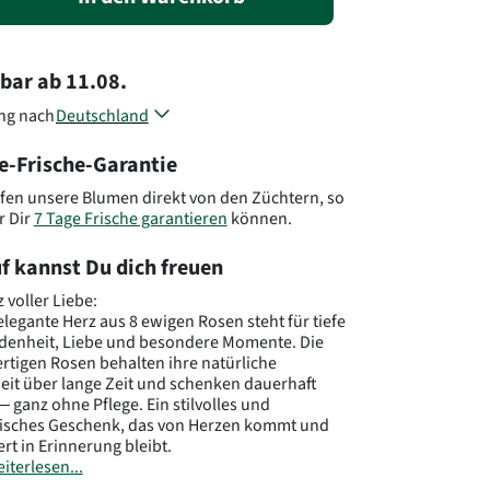
rbar
ab
11.08.
ung nach
Deutschland
Österreich
e-Frische-Garantie
Polen
Andere Länder, andere Blumen..
fen unsere Blumen direkt von den Züchtern, so
r Dir
7 Tage Frische garantieren
können.
f kannst Du dich freuen
 voller Liebe:
elegante Herz aus 8 ewigen Rosen steht für tiefe
denheit, Liebe und besondere Momente. Die
tigen Rosen behalten ihre natürliche
it über lange Zeit und schenken dauerhaft
– ganz ohne Pflege. Ein stilvolles und
isches Geschenk, das von Herzen kommt und
ert in Erinnerung bleibt.
iterlesen...
größe: 6 cm