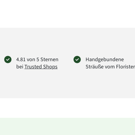
Verpac
Herstel
FloraP
Didders
38176 
info@f
Art.-Nr.
4.81 von 5 Sternen
Handgebundene
bei
Trusted Shops
Sträuße vom Floriste