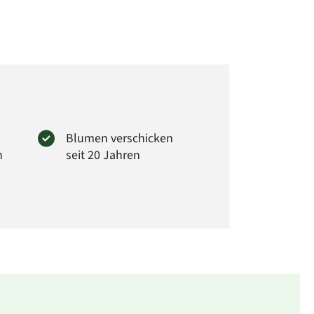
kungsdurchmesser: ca. 20 cm
ler:
rima GmbH
er Str. 28
Wendeburg
loraprima.de
: FPF24
Blumen verschicken
n
seit 20 Jahren