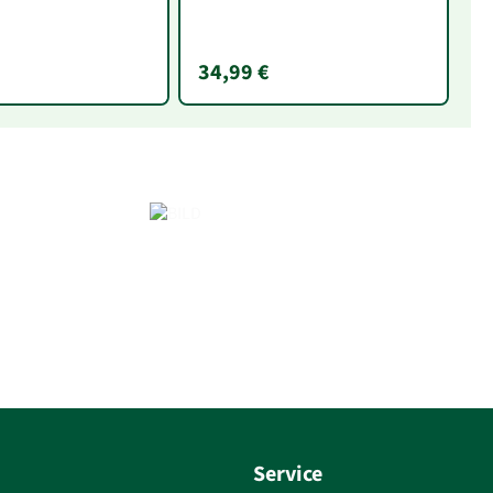
34,99 €
2
Service