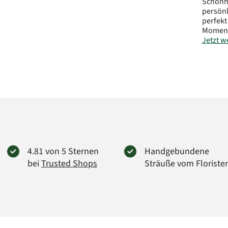
Schönhe
persön
perfekt
Moment
Jetzt we
Blumen
Verpac
Herstel
FloraP
Didders
38176 
info@f
Art.-Nr
4.81 von 5 Sternen
Handgebundene
bei
Trusted Shops
Sträuße vom Floriste