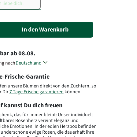
In den Warenkorb
rbar
ab
08.08.
ung nach
Deutschland
Österreich
e-Frische-Garantie
Polen
Andere Länder, andere Blumen..
fen unsere Blumen direkt von den Züchtern, so
r Dir
7 Tage Frische garantieren
können.
f kannst Du dich freuen
chenk, das für immer bleibt: Unser individuell
ftbares Rosenherz vereint Eleganz und
iche Emotionen. In der edlen Herzbox befinden
wunderschöne ewige Rosen, die dauerhaft ihre