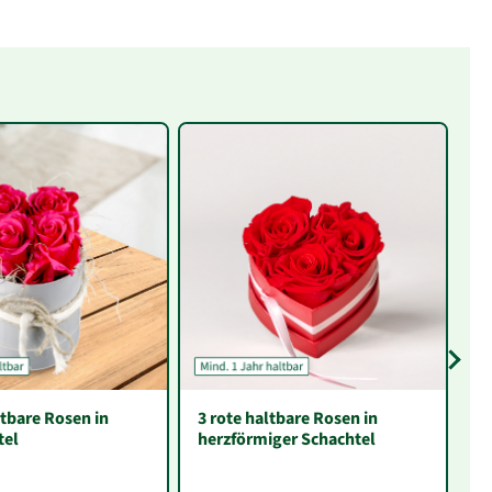
ltbare Rosen in
3 rote haltbare Rosen in
Pi
tel
herzförmiger Schachtel