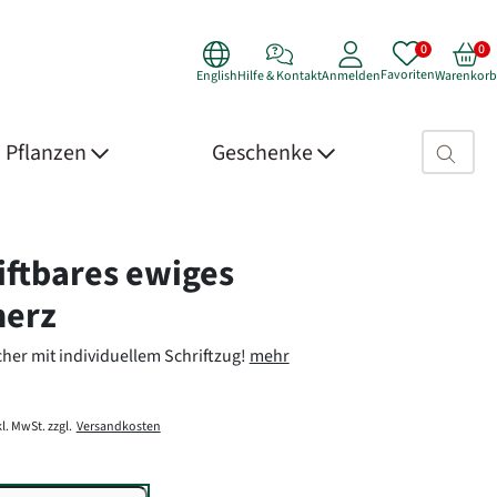
Favoriten
English
Hilfe & Kontakt
Anmelden
Warenkorb
Suchfeld>
Pflanzen
Geschenke
 Details
iftbares ewiges
herz
her mit individuellem Schriftzug!
mehr
l. MwSt. zzgl.
Versandkosten