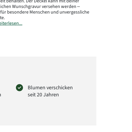
it behalten. Der Deckel kann mit deiner
lichen Wunschgravur versehen werden –
 für besondere Menschen und unvergessliche
e.
iterlesen...
größe: 6 cm
kungsdurchmesser: ca. 20 cm
ler:
rima GmbH
er Str. 28
Wendeburg
loraprima.de
.: FPF24B
Blumen verschicken
n
seit 20 Jahren