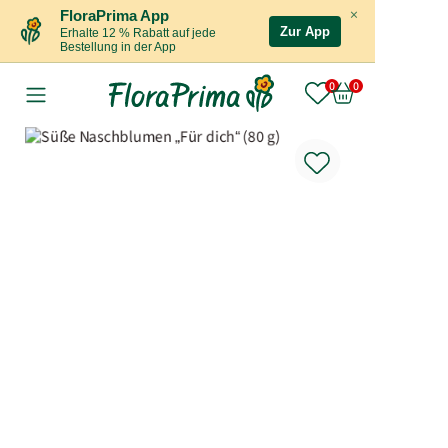
×
FloraPrima App
Zur App
Erhalte 12 % Rabatt auf jede
Bestellung in der App