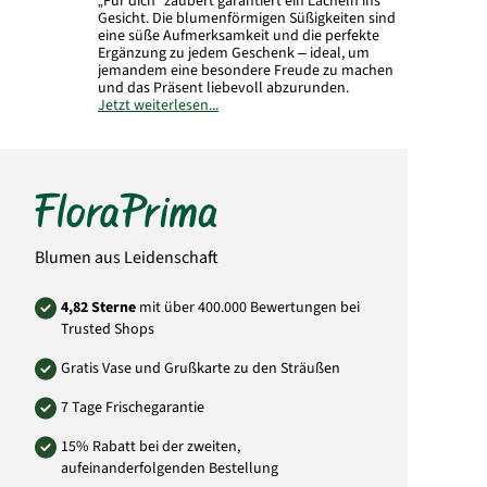
„Für dich“ zaubert garantiert ein Lächeln ins
Gesicht. Die blumenförmigen Süßigkeiten sind
eine süße Aufmerksamkeit und die perfekte
Ergänzung zu jedem Geschenk – ideal, um
jemandem eine besondere Freude zu machen
und das Präsent liebevoll abzurunden.
Jetzt weiterlesen...
Inhalt: 80 g
Art.-Nr.: 2887
Blumen aus Leidenschaft
4,82 Sterne
mit über 400.000 Bewertungen bei
Trusted Shops
Gratis Vase und Grußkarte zu den Sträußen
7 Tage Frischegarantie
15% Rabatt bei der zweiten,
aufeinanderfolgenden Bestellung