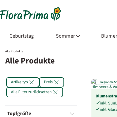
Geburtstag
Sommer
Blumen
Alle Produkte
Alle Produkte
Artikeltyp
Preis
Regionale 
Alle Filter zurücksetzen
Blumenstr
inkl. Sun
inkl. Gla
Topfgröße