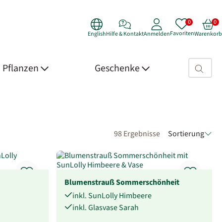
Favoriten
English
Hilfe & Kontakt
Anmelden
Warenkorb
Suchfeld>
Pflanzen
Geschenke
98 Ergebnisse
Sortierung
Blumenstrauß Sommerschönheit
inkl. SunLolly Himbeere
inkl. Glasvase Sarah