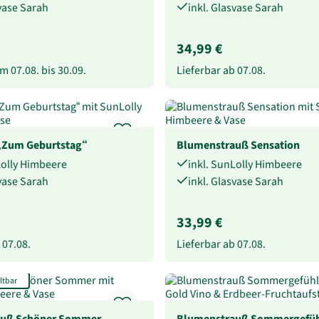
svase Sarah
inkl. Glasvase Sarah
34,99 €
vom
07.08.
bis
30.09.
Lieferbar ab
07.08.
„Zum Geburtstag“
Blumenstrauß Sensation
Lolly Himbeere
inkl. SunLolly Himbeere
svase Sarah
inkl. Glasvase Sarah
33,99 €
b
07.08.
Lieferbar ab
07.08.
ltbar
auß Schöner Sommer
Blumenstrauß Sommergefü