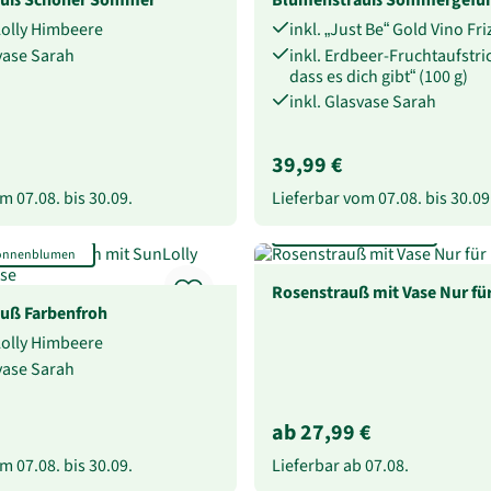
Lolly Himbeere
inkl. „Just Be“ Gold Vino Fri
svase Sarah
inkl. Erdbeer-Fruchtaufstr
dass es dich gibt“ (100 g)
inkl. Glasvase Sarah
39,99 €
vom
07.08.
bis
30.09.
Lieferbar vom
07.08.
bis
30.09
Rosen-Anzahl wählbar
Sonnenblumen
Rosenstrauß mit Vase Nur für
uß Farbenfroh
Lolly Himbeere
svase Sarah
ab 27,99 €
vom
07.08.
bis
30.09.
Lieferbar ab
07.08.