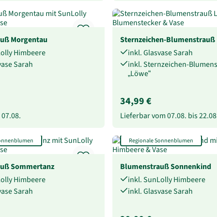
uß Morgentau
Sternzeichen-Blumenstrauß
Lolly Himbeere
inkl. Glasvase Sarah
svase Sarah
inkl. Sternzeichen-Blumen
„Löwe“
34,99 €
b
07.08.
Lieferbar vom
07.08.
bis
22.08
Sonnenblumen
Regionale Sonnenblumen
auß Sommertanz
Blumenstrauß Sonnenkind
Lolly Himbeere
inkl. SunLolly Himbeere
svase Sarah
inkl. Glasvase Sarah