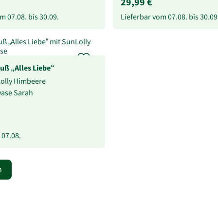
29,99 €
vom
07.08.
bis
30.09.
Lieferbar vom
07.08.
bis
30.09
uß „Alles Liebe“
Lolly Himbeere
svase Sarah
b
07.08.
n