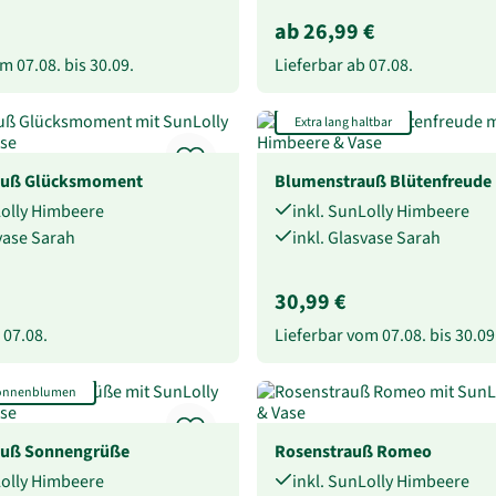
ab 26,99 €
vom
07.08.
bis
30.09.
Lieferbar ab
07.08.
Extra lang haltbar
auß Glücksmoment
Blumenstrauß Blütenfreude
Lolly Himbeere
inkl. SunLolly Himbeere
svase Sarah
inkl. Glasvase Sarah
30,99 €
b
07.08.
Lieferbar vom
07.08.
bis
30.09
Sonnenblumen
auß Sonnengrüße
Rosenstrauß Romeo
Lolly Himbeere
inkl. SunLolly Himbeere