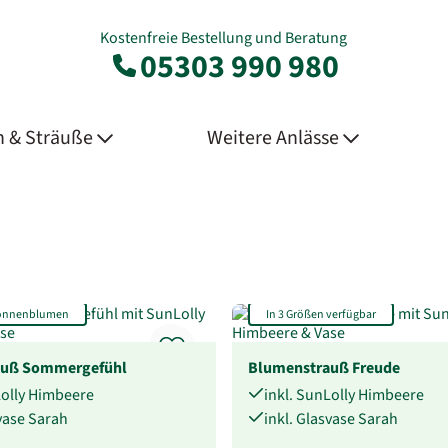
Kostenfreie Bestellung und Beratung
05303 990 980
 & Sträuße
Weitere Anlässe
Sonnenblumen
In 3 Größen verfügbar
auß Sommergefühl
Blumenstrauß Freude
Lolly Himbeere
inkl. SunLolly Himbeere
svase Sarah
inkl. Glasvase Sarah