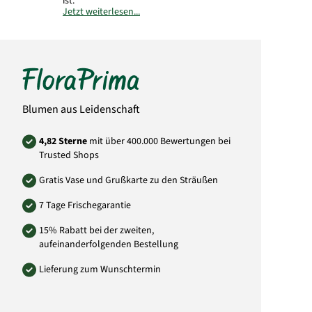
ist.
Jetzt weiterlesen...
Hersteller:
FloraPrima GmbH
Didderser Str. 28
38176 Wendeburg
info@floraprima.de
Art.-Nr.: 2854
Blumen aus Leidenschaft
4,82 Sterne
mit über 400.000 Bewertungen bei
Trusted Shops
Gratis Vase und Grußkarte zu den Sträußen
7 Tage Frischegarantie
15% Rabatt bei der zweiten,
aufeinanderfolgenden Bestellung
Lieferung zum Wunschtermin