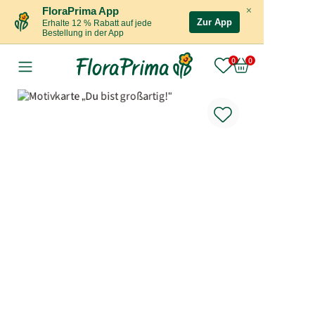
×
FloraPrima App
Zur App
Erhalte 12 % Rabatt auf jede
Bestellung in der App