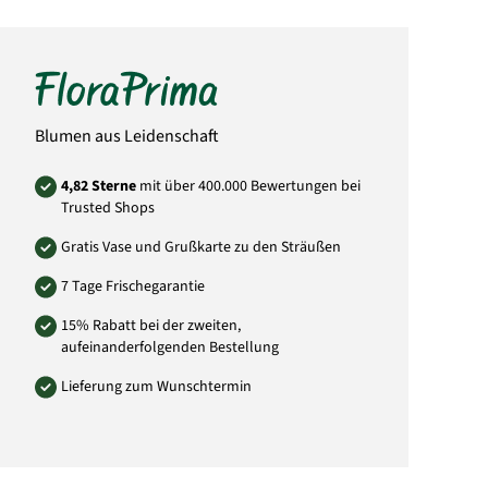
Maße: 22 x 15 x 1 cm
Hersteller:
FloraPrima GmbH
Didderser Str. 28
38176 Wendeburg
info@floraprima.de
Blumen aus Leidenschaft
Art.-Nr.: 2732
4,82 Sterne
mit über 400.000 Bewertungen bei
Trusted Shops
Gratis Vase und Grußkarte zu den Sträußen
7 Tage Frischegarantie
15% Rabatt bei der zweiten,
aufeinanderfolgenden Bestellung
Lieferung zum Wunschtermin