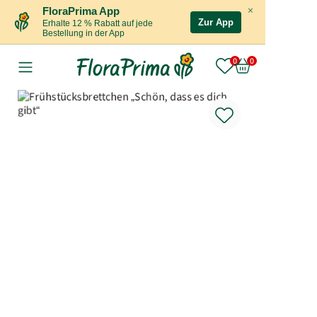
×
FloraPrima App
Zur App
Erhalte 12 % Rabatt auf jede
Bestellung in der App