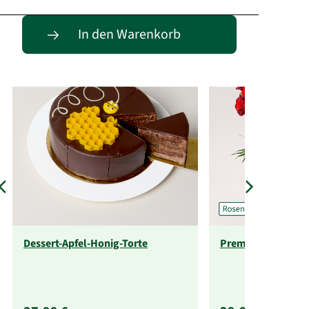
Passende Alternativen
In den Warenkorb
Dessert-Apfel-Honig-Torte
Premium-Rosenstr