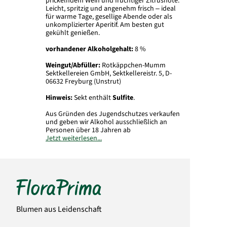
prickelndem Wein und fruchtiger Zitrusnote.
Leicht, spritzig und angenehm frisch – ideal
für warme Tage, gesellige Abende oder als
unkomplizierter Aperitif. Am besten gut
gekühlt genießen.
vorhandener Alkoholgehalt:
8 %
Weingut/Abfüller:
Rotkäppchen-Mumm
Sektkellereien GmbH, Sektkellereistr. 5, D-
06632 Freyburg (Unstrut)
Hinweis:
Sekt enthält
Sulfite
.
Aus Gründen des Jugendschutzes verkaufen
und geben wir Alkohol ausschließlich an
Personen über 18 Jahren ab
Jetzt weiterlesen...
Art.-Nr.: 8597
Blumen aus Leidenschaft