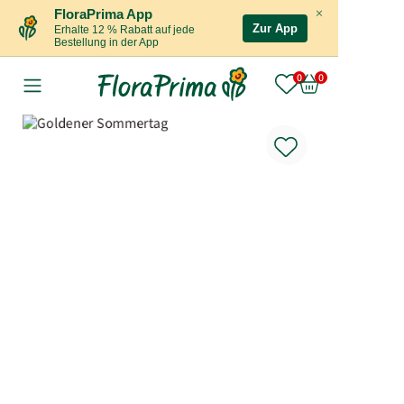
×
FloraPrima App
Zur App
Erhalte 12 % Rabatt auf jede
Bestellung in der App