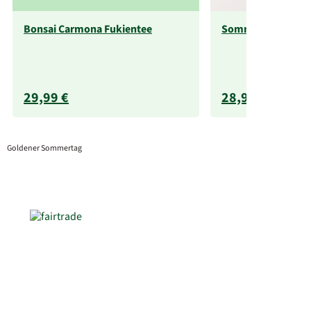
Bonsai Carmona Fukientee
Sommersonnenko
29,99 €
28,99 €
Goldener Sommertag