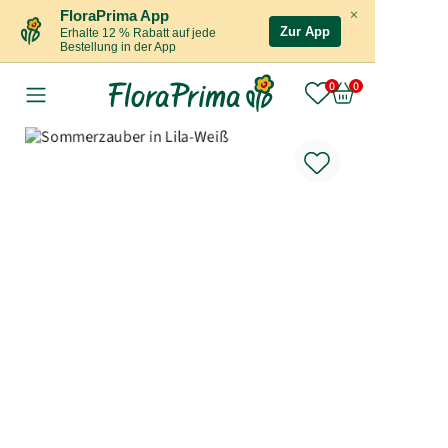
×
FloraPrima App
Zur App
Erhalte 12 % Rabatt auf jede
Bestellung in der App