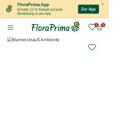
×
FloraPrima App
Zur App
Erhalte 12 % Rabatt auf jede
Bestellung in der App