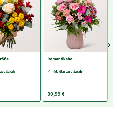
Größe
Romantikabo
P
Me
G
vase Sarah
inkl. Glasvase Sarah
g
39,99 €
1