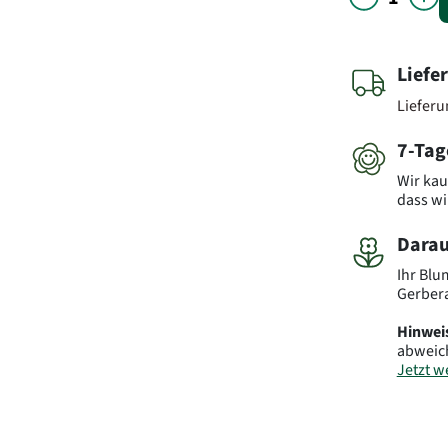
Liefe
Liefer
7-Tag
Wir kau
dass wi
Darau
Ihr Blu
Gerbera
Hinwei
abweic
Jetzt we
Art.-Nr