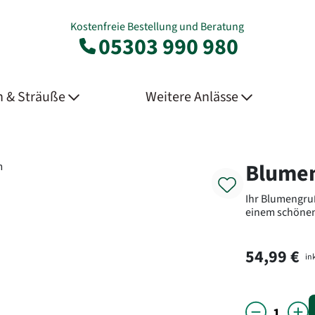
Kostenfreie Bestellung und Beratung
05303 990 980
 & Sträuße
Weitere Anlässe
Product
Blumen
Ihr Blumengruß
einem schöne
54,99 €
ink