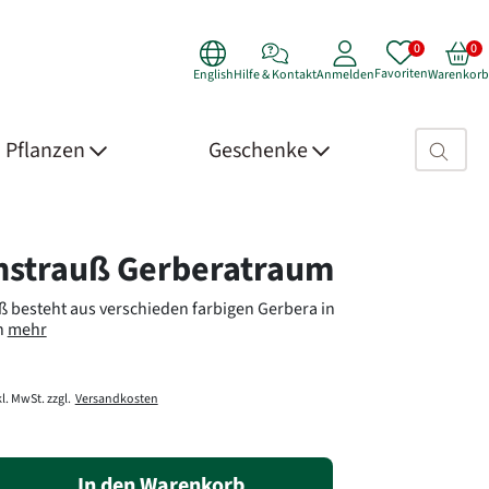
Favoriten
English
Hilfe & Kontakt
Anmelden
Warenkorb
Suchfeld>
Pflanzen
Geschenke
 Details
strauß Gerberatraum
 besteht aus verschieden farbigen Gerbera in
n
mehr
l. MwSt. zzgl.
Versandkosten
In den Warenkorb