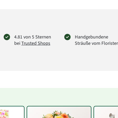
4.81 von 5 Sternen
Handgebundene
bei
Trusted Shops
Sträuße vom Floriste