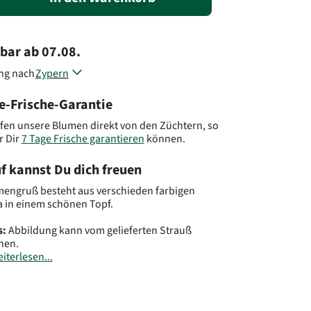
rbar
ab
07.08.
ung nach
Zypern
Griechenland
e-Frische-Garantie
Andere Länder, andere Blumen..
fen unsere Blumen direkt von den Züchtern, so
r Dir
7 Tage Frische garantieren
können.
f kannst Du dich freuen
mengruß besteht aus verschieden farbigen
 in einem schönen Topf.
s:
Abbildung kann vom gelieferten Strauß
hen.
iterlesen...
.: GR20