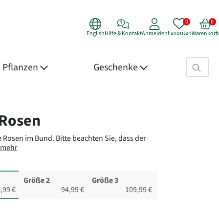
Favoriten
English
Hilfe & Kontakt
Anmelden
Warenkorb
Suchfeld>
Pflanzen
Geschenke
 Details
Rosen
e Rosen im Bund.
Bitte beachten Sie, dass der
mehr
Größe 2
Größe 3
,99 €
94,99 €
109,99 €