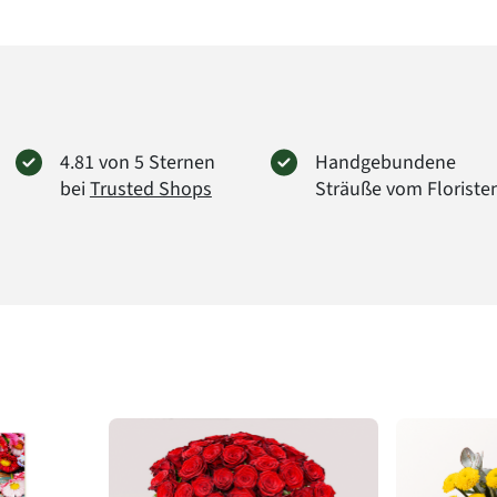
jeder ör
Einkauf
somit 
können.
Wert e
Anzahl 
Art.-Nr.
4.81 von 5 Sternen
Handgebundene
bei
Trusted Shops
Sträuße vom Floriste