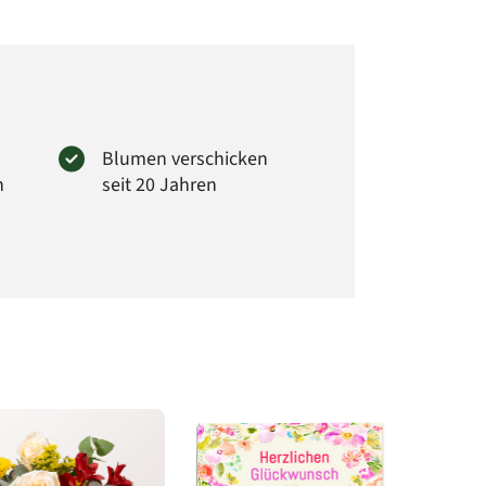
tliche Florist individuell andere
squellen durch seine Großhändler nutzt und
die Mengen und Größen der Blüten abweichen
 Sie können versichert sein, dass immer dem
ntsprechende Blumen in Blütengröße und
der Blumen verwendet wird.
:
BE13
Blumen verschicken
n
seit 20 Jahren