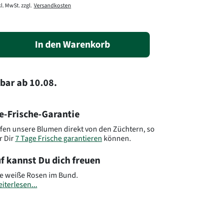
l. MwSt. zzgl.
Versandkosten
In den Warenkorb
rbar
ab
10.08.
e-Frische-Garantie
fen unsere Blumen direkt von den Züchtern, so
r Dir
7 Tage Frische garantieren
können.
f kannst Du dich freuen
e weiße Rosen im Bund.
iterlesen...
eachten Sie, dass der Blumenstrauß von der
ng abweichen kann. Auch die Menge der Blüten
von der Abbildung ab. Das liegt daran, dass