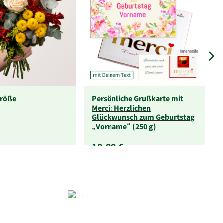
Größe
Persönliche Grußkarte mit
Merci: Herzlichen
Glückwunsch zum Geburtstag
„Vorname“ (250 g)
18,99 €