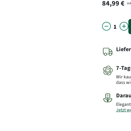
84,99 €
ink
Liefe
7-Tag
Wir kau
dass wi
Darau
Elegant
Jetzt we
Bitte b
Abbildu
weicht 