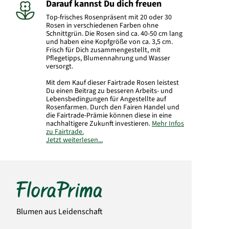
Darauf kannst Du dich freuen
Top-frisches Rosenpräsent mit 20 oder 30
Rosen in verschiedenen Farben ohne
Schnittgrün. Die Rosen sind ca. 40-50 cm lang
und haben eine Kopfgröße von ca. 3,5 cm.
Frisch für Dich zusammengestellt, mit
Pflegetipps, Blumennahrung und Wasser
versorgt.
Mit dem Kauf dieser Fairtrade Rosen leistest
Du einen Beitrag zu besseren Arbeits- und
Lebensbedingungen für Angestellte auf
Rosenfarmen. Durch den Fairen Handel und
die Fairtrade-Prämie können diese in eine
nachhaltigere Zukunft investieren.
Mehr Infos
zu Fairtrade.
Jetzt weiterlesen...
Hersteller:
FloraPrima GmbH
Didderser Str. 28
38176 Wendeburg
info@floraprima.de
Art.-Nr.:
2127
Blumen aus Leidenschaft