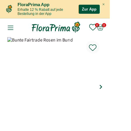
×
FloraPrima App
Zur App
Erhalte 12 % Rabatt auf jede
Bestellung in der App