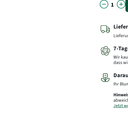
Liefe
Liefer
7-Tag
Wir kau
dass wi
Darau
Ihr Blu
Hinwei
abweic
Jetzt we
Art.-Nr