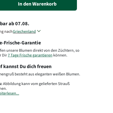
In den Warenkorb
rbar
ab
07.08.
ung nach
Griechenland
Zypern
e-Frische-Garantie
Andere Länder, andere Blumen..
fen unsere Blumen direkt von den Züchtern, so
r Dir
7 Tage Frische garantieren
können.
f kannst Du dich freuen
mengruß besteht aus eleganten weißen Blumen.
s:
Abbildung kann vom gelieferten Strauß
hen.
iterlesen...
.: GR01