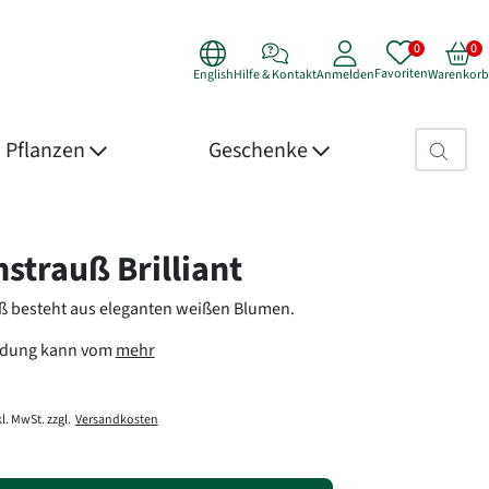
Favoriten
English
Hilfe & Kontakt
Anmelden
Warenkorb
Suchfeld>
Pflanzen
Geschenke
 Details
strauß Brilliant
ß besteht aus eleganten weißen Blumen.
ldung kann vom
mehr
l. MwSt. zzgl.
Versandkosten