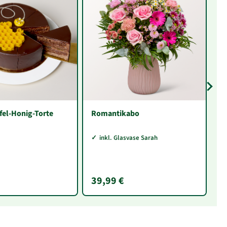
fel-Honig-Torte
Romantikabo
P
Me
G
inkl. Glasvase Sarah
„
39,99 €
1