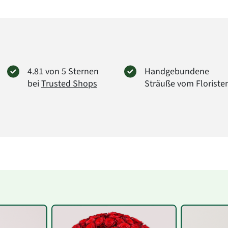
4.81 von 5 Sternen
Handgebundene
bei
Trusted Shops
Sträuße vom Floriste