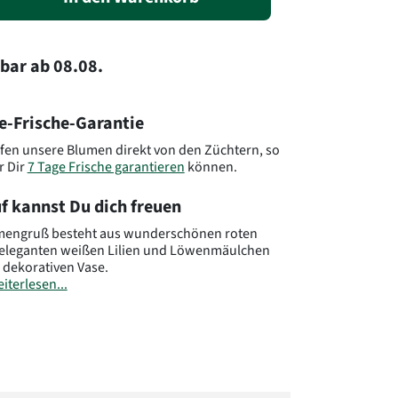
rbar
ab
08.08.
e-Frische-Garantie
fen unsere Blumen direkt von den Züchtern, so
r Dir
7 Tage Frische garantieren
können.
f kannst Du dich freuen
umengruß besteht aus wunderschönen roten
 eleganten weißen Lilien und Löwenmäulchen
r dekorativen Vase.
iterlesen...
: EG08