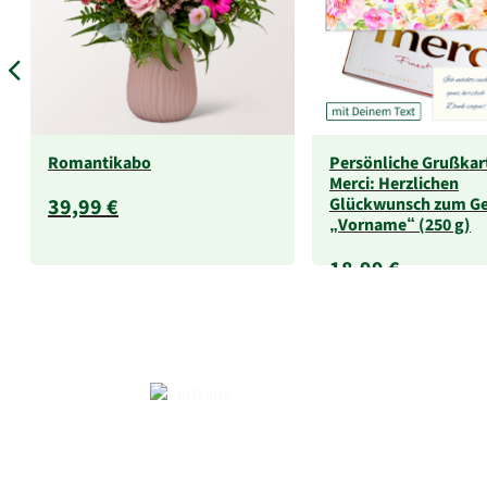
Romantikabo
Persönliche Grußkar
Merci: Herzlichen
39,99 €
Glückwunsch zum Ge
„Vorname“ (250 g)
18,99 €