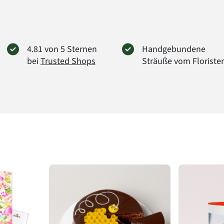
4.81 von 5 Sternen
Handgebundene
bei
Trusted Shops
Sträuße vom Floriste