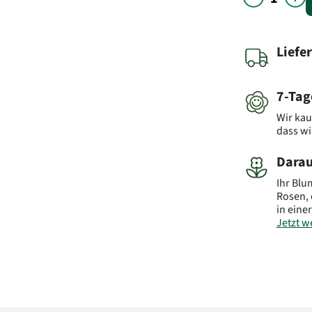
Liefe
7-Tag
Wir kau
dass wi
Darau
Ihr Bl
Rosen,
in eine
Jetzt we
Art.-Nr.