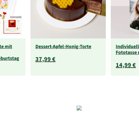
te mit
Dessert-Apfel-Honig-Torte
Individuel
Fototasse 
burtstag
37,99 €
14,99 €