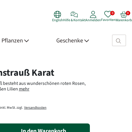
Favoriten
English
Hilfe & Kontakt
Anmelden
Warenkorb
Suchfeld>
Pflanzen
Geschenke
 Details
strauß Karat
ß besteht aus wunderschönen roten Rosen,
en Lilien
mehr
inkl. MwSt. zzgl.
Versandkosten
In den Warenkorb