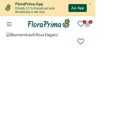
×
FloraPrima App
Zur App
Erhalte 12 % Rabatt auf jede
Bestellung in der App