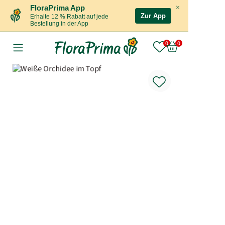
×
FloraPrima App
Zur App
Erhalte 12 % Rabatt auf jede
Bestellung in der App