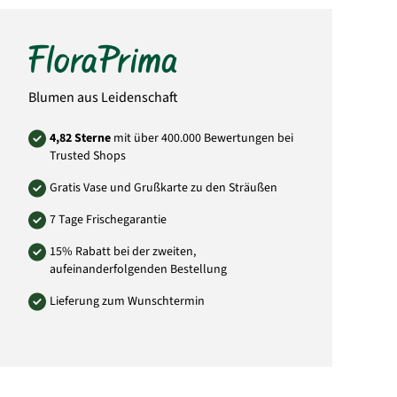
Abbildung abweichen kann. Das liegt daran,
dass jeder örtliche Florist individuell andere
Einkaufsquellen durch seine Großhändler
nutzt und somit nicht die gleichen Pflanzen
bezieht.
Art.-Nr.: IE32
Blumen aus Leidenschaft
4,82 Sterne
mit über 400.000 Bewertungen bei
Trusted Shops
Gratis Vase und Grußkarte zu den Sträußen
7 Tage Frischegarantie
15% Rabatt bei der zweiten,
aufeinanderfolgenden Bestellung
Lieferung zum Wunschtermin