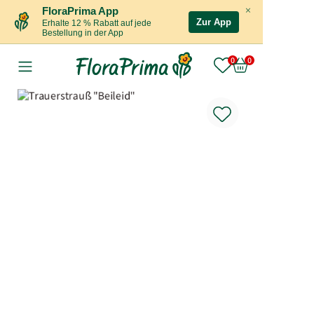
×
FloraPrima App
Zur App
Erhalte 12 % Rabatt auf jede
Bestellung in der App