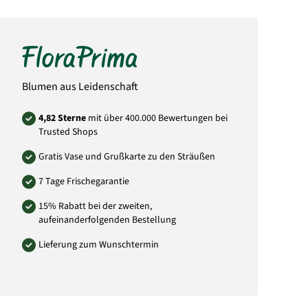
Bitte beachten Sie, dass der Blumenstrauß
von der Abbildung abweichen kann. Auch die
Menge der Blüten weicht von der Abbildung
ab. Das liegt daran, dass jeder örtliche Florist
individuell andere Einkaufsquellen durch
seine Großhändler nutzt und somit die
Mengen und Größen der Blüten abweichen
können. Sie können versichert sein, dass
Blumen aus Leidenschaft
immer dem Wert entsprechende Blumen in
Blütengröße und Anzahl der Blumen
verwendet wird.
4,82 Sterne
mit über 400.000 Bewertungen bei
Trusted Shops
Art.-Nr.: IE34
Gratis Vase und Grußkarte zu den Sträußen
7 Tage Frischegarantie
15% Rabatt bei der zweiten,
aufeinanderfolgenden Bestellung
Lieferung zum Wunschtermin