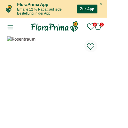
×
FloraPrima App
Zur App
Erhalte 12 % Rabatt auf jede
Bestellung in der App