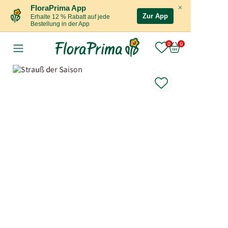
×
FloraPrima App
Zur App
Erhalte 12 % Rabatt auf jede
Bestellung in der App